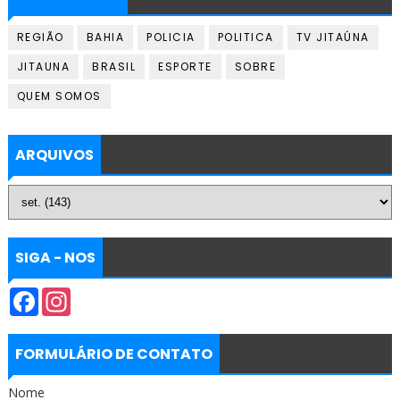
REGIÃO
BAHIA
POLICIA
POLITICA
TV JITAÚNA
JITAUNA
BRASIL
ESPORTE
SOBRE
QUEM SOMOS
ARQUIVOS
SIGA - NOS
F
I
a
n
c
s
e
t
b
a
FORMULÁRIO DE CONTATO
o
g
o
r
Nome
k
a