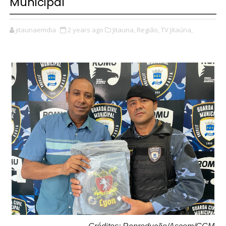
Municipal
jitaunaemdia
2 years ago
Jitauna,
Região,
TV Jitaúna,