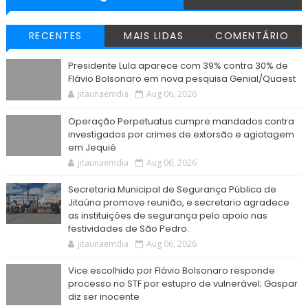
RECENTES
MAIS LIDAS
COMENTÁRIO
Presidente Lula aparece com 39% contra 30% de
Flávio Bolsonaro em nova pesquisa Genial/Quaest
jitaunaemdia
Aug 06, 2026
Operação Perpetuatus cumpre mandados contra
investigados por crimes de extorsão e agiotagem
em Jequié
jitaunaemdia
Aug 06, 2026
Secretaria Municipal de Segurança Pública de
Jitaúna promove reunião, e secretario agradece
as instituições de segurança pelo apoio nas
festividades de São Pedro.
jitaunaemdia
Aug 06, 2026
Vice escolhido por Flávio Bolsonaro responde
processo no STF por estupro de vulnerável; Gaspar
diz ser inocente