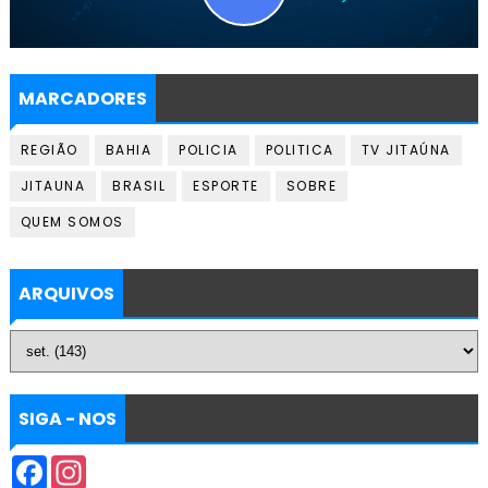
MARCADORES
REGIÃO
BAHIA
POLICIA
POLITICA
TV JITAÚNA
JITAUNA
BRASIL
ESPORTE
SOBRE
QUEM SOMOS
ARQUIVOS
SIGA - NOS
F
I
a
n