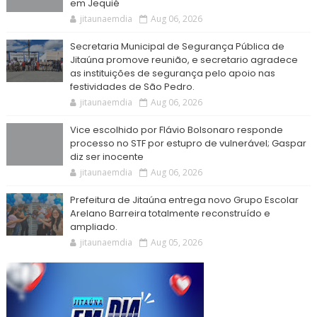
em Jequié
jitaunaemdia
Aug 06, 2026
Secretaria Municipal de Segurança Pública de
Jitaúna promove reunião, e secretario agradece
as instituições de segurança pelo apoio nas
festividades de São Pedro.
jitaunaemdia
Aug 06, 2026
Vice escolhido por Flávio Bolsonaro responde
processo no STF por estupro de vulnerável; Gaspar
diz ser inocente
jitaunaemdia
Aug 06, 2026
Prefeitura de Jitaúna entrega novo Grupo Escolar
Arelano Barreira totalmente reconstruído e
ampliado.
jitaunaemdia
Aug 05, 2026