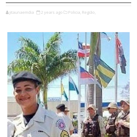
jitaunaemdia
2 years ago
Policia,
Região,