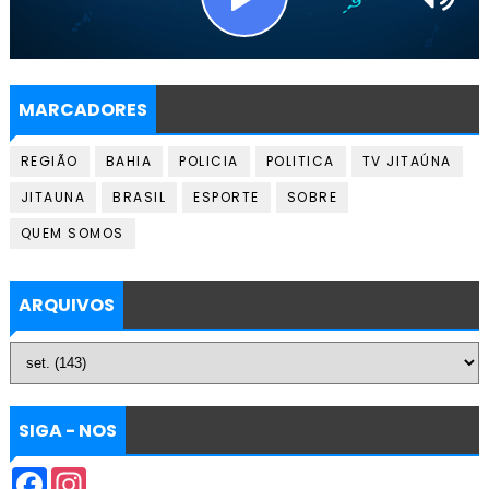
MARCADORES
REGIÃO
BAHIA
POLICIA
POLITICA
TV JITAÚNA
JITAUNA
BRASIL
ESPORTE
SOBRE
QUEM SOMOS
ARQUIVOS
SIGA - NOS
F
I