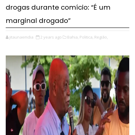
drogas durante comício: “É um
marginal drogado”
jitaunaemdia
2 years ago
Bahia,
Politica,
Região,