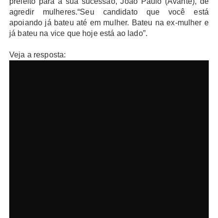
prefeito para a sua sucessão, João Paulo (Avante), de
agredir mulheres.“Seu candidato que você está
apoiando já bateu até em mulher. Bateu na ex-mulher e
já bateu na vice que hoje está ao lado”.
Veja a resposta: