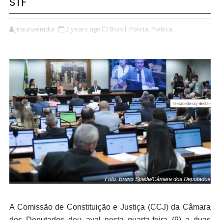
STF
jitaunaemdia
2 years ago
Brasil,
Policia,
Politica,
A Comissão de Constituição e Justiça (CCJ) da Câmara
dos Deputados deu aval nesta quarta-feira (9) a duas