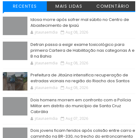
RECENTES
MAIS LIDAS
COMENTÁRIO
Idosa morre após sofrer mal súbito no Centro de
Abastecimento de Ipiaú
jitaunaemdia
Aug 08, 2026
Detran passa a exigir exame toxicológico para
primeira Carteira de Habilitação nas categorias A e
B na Bahia
jitaunaemdia
Aug 08, 2026
Prefeitura de Jitaúna intensifica recuperação de
estradas vicinais na região do Riacho dos Santos
jitaunaemdia
Aug 08, 2026
Dois homens morrem em confronto com a Polícia
Militar em distrito do município de Santa Cruz
Cabrália
jitaunaemdia
Aug 07, 2026
Dois jovens ficam feridos após colisão entre carro e
caminhão na BR-330, no trecho do entroncamento