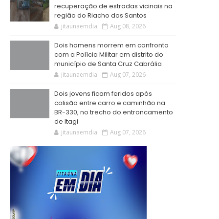
recuperação de estradas vicinais na
região do Riacho dos Santos
jitaunaemdia
Aug 08, 2026
Dois homens morrem em confronto
com a Polícia Militar em distrito do
município de Santa Cruz Cabrália
jitaunaemdia
Aug 07, 2026
Dois jovens ficam feridos após
colisão entre carro e caminhão na
BR-330, no trecho do entroncamento
de Itagi
jitaunaemdia
Aug 07, 2026