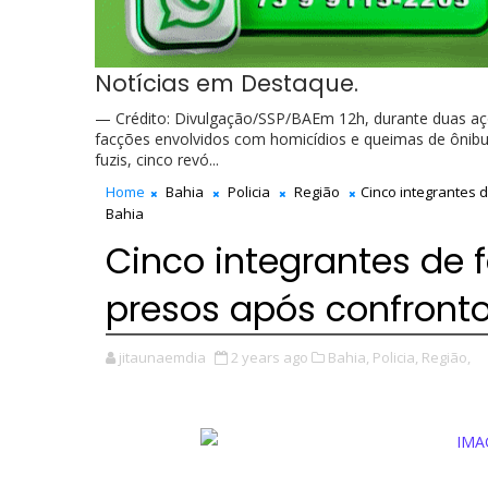
Notícias em Destaque.
— Crédito: Divulgação/SSP/BAEm 12h, durante duas ações
facções envolvidos com homicídios e queimas de ônibus
fuzis, cinco revó...
Home
Bahia
Policia
Região
Cinco integrantes 
Bahia
Cinco integrantes de
presos após confront
jitaunaemdia
2 years ago
Bahia,
Policia,
Região,