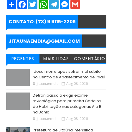
S
F
T
W
T
M
G
h
a
w
h
e
e
m
a
c
i
a
l
s
a
r
e
t
t
e
s
i
e
b
t
s
g
e
l
CONTATO: (73) 9 9115-2205
o
e
A
r
n
o
r
p
a
g
k
p
m
e
r
JITAUNAEMDIA@GMAIL.COM
RECENTES
MAIS LIDAS
COMENTÁRIO
Idosa morre após sofrer mal súbito
no Centro de Abastecimento de Ipiaú
jitaunaemdia
Aug 08, 2026
Detran passa a exigir exame
toxicológico para primeira Carteira
de Habilitação nas categorias A e B
na Bahia
jitaunaemdia
Aug 08, 2026
Prefeitura de Jitaúna intensifica