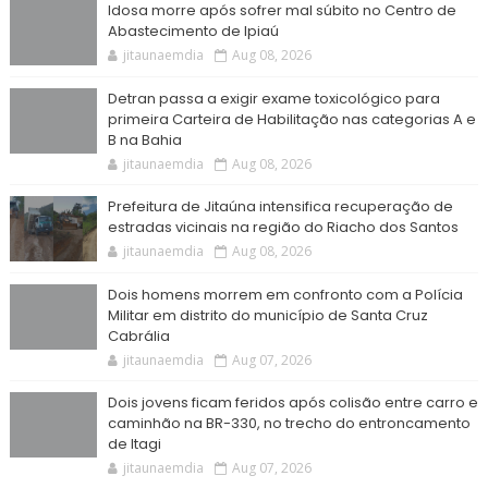
Idosa morre após sofrer mal súbito no Centro de
Abastecimento de Ipiaú
jitaunaemdia
Aug 08, 2026
Detran passa a exigir exame toxicológico para
primeira Carteira de Habilitação nas categorias A e
B na Bahia
jitaunaemdia
Aug 08, 2026
Prefeitura de Jitaúna intensifica recuperação de
estradas vicinais na região do Riacho dos Santos
jitaunaemdia
Aug 08, 2026
Dois homens morrem em confronto com a Polícia
Militar em distrito do município de Santa Cruz
Cabrália
jitaunaemdia
Aug 07, 2026
Dois jovens ficam feridos após colisão entre carro e
caminhão na BR-330, no trecho do entroncamento
de Itagi
jitaunaemdia
Aug 07, 2026