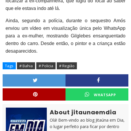
localizar a ex-companheira, que fugiu do local ao saber
que ele estava indo até lá.
Ainda, segundo a polícia, durante o sequestro Amós
enviou um vídeo em visualização única pelo WhatsApp
para a ex-mulher, mostrando Gilglebes ensanguentado
dentro do carro. Desde então, o pintor e a criança estão
desaparecidos.
Tags
# Bahia
# Policia
# Região
WHATSAPP
About jitaunaemdia
Olá! Bem-vindo ao blog Jitaúna em Dia,
o lugar perfeito para ficar por dentro