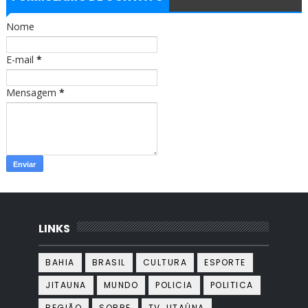
o
g
o
r
Nome
k
a
m
E-mail
*
Mensagem
*
LINKS
BAHIA
BRASIL
CULTURA
ESPORTE
JITAUNA
MUNDO
POLICIA
POLITICA
REGIÃO
SOBRE
TV JITAÚNA