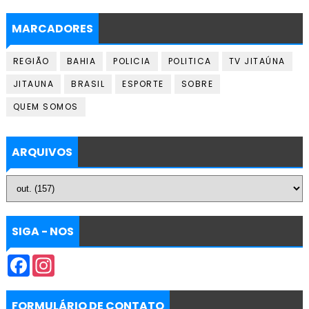
MARCADORES
REGIÃO
BAHIA
POLICIA
POLITICA
TV JITAÚNA
JITAUNA
BRASIL
ESPORTE
SOBRE
QUEM SOMOS
ARQUIVOS
SIGA - NOS
F
I
a
n
c
s
e
t
b
a
FORMULÁRIO DE CONTATO