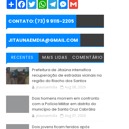
S
F
T
W
T
M
G
h
a
w
h
e
e
m
a
c
i
a
l
s
a
r
e
t
t
e
s
i
e
b
t
s
g
e
l
CONTATO: (73) 9 9115-2205
o
e
A
r
n
o
r
p
a
g
k
p
m
e
r
JITAUNAEMDIA@GMAIL.COM
RECENTES
MAIS LIDAS
COMENTÁRIO
Prefeitura de Jitaúna intensifica
recuperação de estradas vicinais na
região do Riacho dos Santos
jitaunaemdia
Aug 08, 2026
Dois homens morrem em confronto
com a Polícia Militar em distrito do
município de Santa Cruz Cabrália
jitaunaemdia
Aug 07, 2026
Dois jovens ficam feridos após