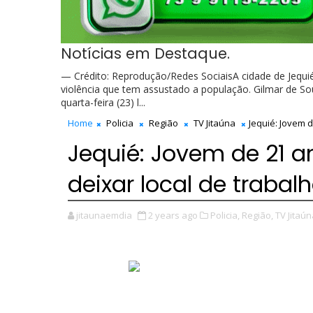
Notícias em Destaque.
— Crédito: Reprodução/Redes SociaisA cidade de Jequié
violência que tem assustado a população. Gilmar de Sou
quarta-feira (23) l...
Home
Policia
Região
TV Jitaúna
Jequié: Jovem d
Jequié: Jovem de 21 a
deixar local de trabal
jitaunaemdia
2 years ago
Policia,
Região,
TV Jitaún