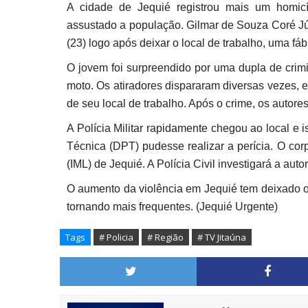
A cidade de Jequié registrou mais um homicí
assustado a população. Gilmar de Souza Coré Júnio
(23) logo após deixar o local de trabalho, uma fábr
O jovem foi surpreendido por uma dupla de cri
moto. Os atiradores dispararam diversas vezes, e
de seu local de trabalho. Após o crime, os autor
A Polícia Militar rapidamente chegou ao local e
Técnica (DPT) pudesse realizar a perícia. O cor
(IML) de Jequié. A Polícia Civil investigará a aut
O aumento da violência em Jequié tem deixado o
tornando mais frequentes. (Jequié Urgente)
Tags
# Policia
# Região
# TV Jitaúna