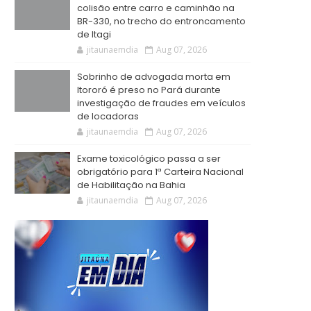
colisão entre carro e caminhão na
BR-330, no trecho do entroncamento
de Itagi
jitaunaemdia
Aug 07, 2026
Sobrinho de advogada morta em
Itororó é preso no Pará durante
investigação de fraudes em veículos
de locadoras
jitaunaemdia
Aug 07, 2026
Exame toxicológico passa a ser
obrigatório para 1ª Carteira Nacional
de Habilitação na Bahia
jitaunaemdia
Aug 07, 2026