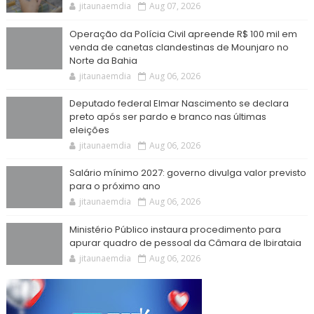
jitaunaemdia
Aug 07, 2026
Operação da Polícia Civil apreende R$ 100 mil em
venda de canetas clandestinas de Mounjaro no
Norte da Bahia
jitaunaemdia
Aug 06, 2026
Deputado federal Elmar Nascimento se declara
preto após ser pardo e branco nas últimas
eleições
jitaunaemdia
Aug 06, 2026
Salário mínimo 2027: governo divulga valor previsto
para o próximo ano
jitaunaemdia
Aug 06, 2026
Ministério Público instaura procedimento para
apurar quadro de pessoal da Câmara de Ibirataia
jitaunaemdia
Aug 06, 2026