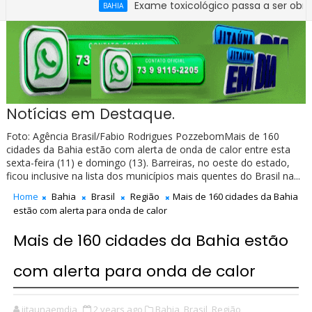
Exame toxicológico passa a ser obrigatório p
BAHIA
ra apurar quadro de pessoal da Câmara de Ibirataia
Notícias em Destaque.
Foto: Agência Brasil/Fabio Rodrigues PozzebomMais de 160
cidades da Bahia estão com alerta de onda de calor entre esta
sexta-feira (11) e domingo (13). Barreiras, no oeste do estado,
ficou inclusive na lista dos municípios mais quentes do Brasil na...
Home
Bahia
Brasil
Região
Mais de 160 cidades da Bahia
estão com alerta para onda de calor
Mais de 160 cidades da Bahia estão
com alerta para onda de calor
jitaunaemdia
2 years ago
Bahia,
Brasil,
Região,