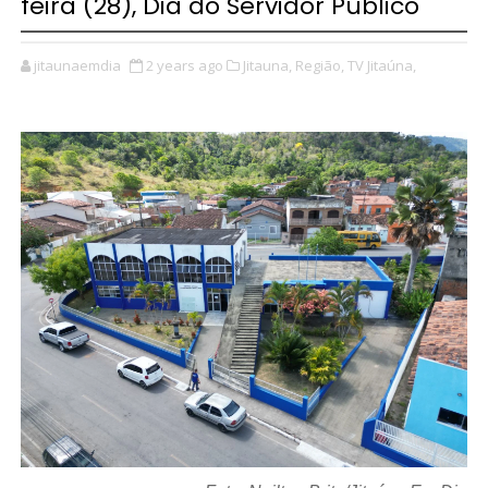
feira (28), Dia do Servidor Público
jitaunaemdia
2 years ago
Jitauna,
Região,
TV Jitaúna,