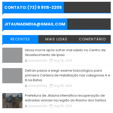
r
e
t
t
e
s
i
e
b
t
s
g
e
l
CONTATO: (73) 9 9115-2205
o
e
A
r
n
o
r
p
a
g
k
p
m
e
r
JITAUNAEMDIA@GMAIL.COM
RECENTES
MAIS LIDAS
COMENTÁRIO
Idosa morre após sofrer mal súbito no Centro de
Abastecimento de Ipiaú
jitaunaemdia
Aug 08, 2026
Detran passa a exigir exame toxicológico para
primeira Carteira de Habilitação nas categorias A e
B na Bahia
jitaunaemdia
Aug 08, 2026
Prefeitura de Jitaúna intensifica recuperação de
estradas vicinais na região do Riacho dos Santos
jitaunaemdia
Aug 08, 2026