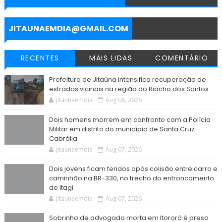
o
e
A
r
n
o
r
p
a
g
k
p
m
e
r
JITAUNAEMDIA@GMAIL.COM
RECENTES
MAIS LIDAS
COMENTÁRIO
Prefeitura de Jitaúna intensifica recuperação de
estradas vicinais na região do Riacho dos Santos
jitaunaemdia
Aug 08, 2026
Dois homens morrem em confronto com a Polícia
Militar em distrito do município de Santa Cruz
Cabrália
jitaunaemdia
Aug 07, 2026
Dois jovens ficam feridos após colisão entre carro e
caminhão na BR-330, no trecho do entroncamento
de Itagi
jitaunaemdia
Aug 07, 2026
Sobrinho de advogada morta em Itororó é preso