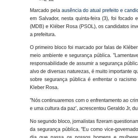
Marcado pela
ausência do atual prefeito e candi
em Salvador, nesta quinta-feira (3), foi focado
(MDB) e Kléber Rosa (PSOL), os candidatos inve
a prefeitura.
O primeiro bloco foi marcado por falas de Klébe
meio ambiente e segurança pública. ”Lamentave
responsabilidade de assumir a segurança públic
alvo de diversas naturezas, é muito importante q
sobre segurança pública é enfrentar o racismo 
Kleber Rosa.
”Nós continuaremos com o enfrentamento ao crim
e uma cultura da paz’, acrescentou Geraldo Jr, dur
No segundo bloco, jornalistas fizeram questiona
da segurança pública. ”Eu como vice-governado
dia que passa os nossos homens e mulheres