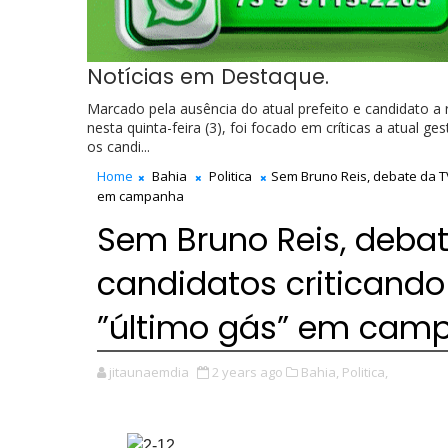
Notícias em Destaque.
Marcado pela ausência do atual prefeito e candidato a 
nesta quinta-feira (3), foi focado em críticas a atual 
os candi...
Home
Bahia
Politica
Sem Bruno Reis, debate da TV
em campanha
Sem Bruno Reis, deba
candidatos criticand
”último gás” em cam
jitaunaemdia
2 years ago
Bahia,
Politica,