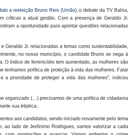
dato a reeleição Bruno Reis (União)
, o debate da TV Bahia,
 em críticas a atual gestão. Com a presença de Geraldo Jr.
stiram a oportunidade para apontar questões relacionadas
r e Geraldo Jr. relacionadas a temas como sustentabilidade,
lmente, no nosso município, o candidato Bruno se nega à
a. O índice de feminicídio tem aumentado, as mulheres são
ue tenhamos política de proteção à vida das mulheres. Falar
e a prioridade de proteger a vida das mulheres”, indicou
e organizado (…) precisamos de uma política de cidadania
ante sua tréplica.
mentos aos candidatos, sendo iniciado novamente pelo tema
r, ao lado de Jerônimo Rodrigues, vamos valorizar a cada
, com promoções e avanços. Vamos enfrentar o crime