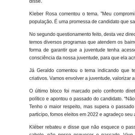
disse.
Kleber Rosa comentou o tema. ”Meu compromiss
população. É uma promessa de candidato que sabe 
No segundo questionamento feito, desta vez direc
temos diversos programas que atendem os bairro
forma de garantir que a juventude tenha acess
consciência da nossa juventude, para que ela acre
Já Geraldo comentou o tema indicando que te
criativos. Vamos envolver a juventude, valorizar a
O último bloco foi marcado pelo confronto dire
político e apontou o passado do candidato. “Não
Tenho o maior respeito, mas supera o passado 
participo, fomos eleitos em 2022 e agradeço seu a
Kléber rebateu e disse que não esquece o pa
cabelo, não posso esquecer o passado. Vivo