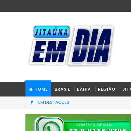
HOME
BRASIL
BAHIA
REGIÃO
JI
EM DESTAQUES
lar Arelano Barreira totalmente reconstruído e ampliado.