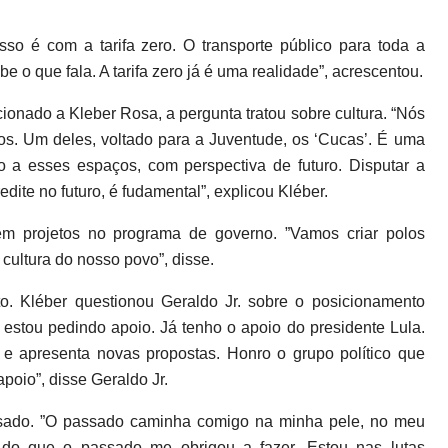
o é com a tarifa zero. O transporte público para toda a
o que fala. A tarifa zero já é uma realidade”, acrescentou.
ionado a Kleber Rosa, a pergunta tratou sobre cultura. “Nós
s. Um deles, voltado para a Juventude, os ‘Cucas’. É uma
o a esses espaços, com perspectiva de futuro. Disputar a
dite no futuro, é fudamental”, explicou Kléber.
m projetos no programa de governo. ”Vamos criar polos
 cultura do nosso povo”, disse.
to. Kléber questionou Geraldo Jr. sobre o posicionamento
 estou pedindo apoio. Já tenho o apoio do presidente Lula.
e apresenta novas propostas. Honro o grupo político que
poio”, disse Geraldo Jr.
ssado. ”O passado caminha comigo na minha pele, no meu
 do que o passado me obrigou a fazer. Estou nas lutas