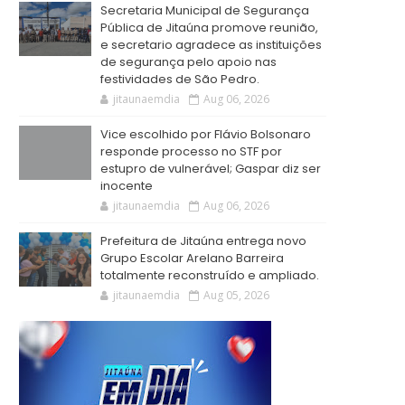
Secretaria Municipal de Segurança
Pública de Jitaúna promove reunião,
e secretario agradece as instituições
de segurança pelo apoio nas
festividades de São Pedro.
jitaunaemdia
Aug 06, 2026
Vice escolhido por Flávio Bolsonaro
responde processo no STF por
estupro de vulnerável; Gaspar diz ser
inocente
jitaunaemdia
Aug 06, 2026
Prefeitura de Jitaúna entrega novo
Grupo Escolar Arelano Barreira
totalmente reconstruído e ampliado.
jitaunaemdia
Aug 05, 2026