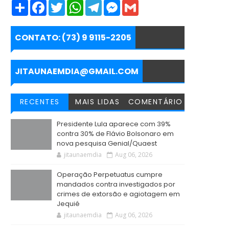
S
F
T
W
T
M
G
h
a
w
h
e
e
m
a
c
i
a
l
s
a
r
e
t
t
e
s
i
e
b
t
s
g
e
l
CONTATO: (73) 9 9115-2205
o
e
A
r
n
o
r
p
a
g
k
p
m
e
r
JITAUNAEMDIA@GMAIL.COM
RECENTES
MAIS LIDAS
COMENTÁRIO
Presidente Lula aparece com 39%
contra 30% de Flávio Bolsonaro em
nova pesquisa Genial/Quaest
jitaunaemdia
Aug 06, 2026
Operação Perpetuatus cumpre
mandados contra investigados por
crimes de extorsão e agiotagem em
Jequié
jitaunaemdia
Aug 06, 2026