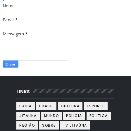
o
r
Nome
k
a
m
E-mail
*
Mensagem
*
LINKS
BAHIA
BRASIL
CULTURA
ESPORTE
JITAUNA
MUNDO
POLICIA
POLITICA
REGIÃO
SOBRE
TV JITAÚNA