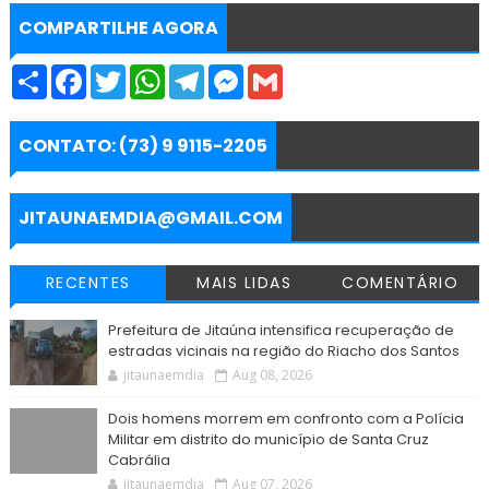
COMPARTILHE AGORA
S
F
T
W
T
M
G
h
a
w
h
e
e
m
a
c
i
a
l
s
a
r
e
t
t
e
s
i
e
b
t
s
g
e
l
CONTATO: (73) 9 9115-2205
o
e
A
r
n
o
r
p
a
g
k
p
m
e
r
JITAUNAEMDIA@GMAIL.COM
RECENTES
MAIS LIDAS
COMENTÁRIO
Prefeitura de Jitaúna intensifica recuperação de
estradas vicinais na região do Riacho dos Santos
jitaunaemdia
Aug 08, 2026
Dois homens morrem em confronto com a Polícia
Militar em distrito do município de Santa Cruz
Cabrália
jitaunaemdia
Aug 07, 2026