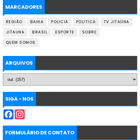
MARCADORES
REGIÃO
BAHIA
POLICIA
POLITICA
TV JITAÚNA
JITAUNA
BRASIL
ESPORTE
SOBRE
QUEM SOMOS
ARQUIVOS
SIGA - NOS
F
I
a
n
c
s
e
t
b
a
FORMULÁRIO DE CONTATO
o
g