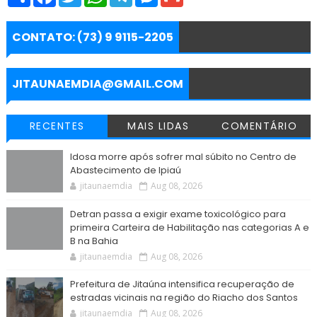
h
a
w
h
e
e
m
a
c
i
a
l
s
a
r
e
t
t
e
s
i
e
b
t
s
g
e
l
CONTATO: (73) 9 9115-2205
o
e
A
r
n
o
r
p
a
g
k
p
m
e
r
JITAUNAEMDIA@GMAIL.COM
RECENTES
MAIS LIDAS
COMENTÁRIO
Idosa morre após sofrer mal súbito no Centro de
Abastecimento de Ipiaú
jitaunaemdia
Aug 08, 2026
Detran passa a exigir exame toxicológico para
primeira Carteira de Habilitação nas categorias A e
B na Bahia
jitaunaemdia
Aug 08, 2026
Prefeitura de Jitaúna intensifica recuperação de
estradas vicinais na região do Riacho dos Santos
jitaunaemdia
Aug 08, 2026