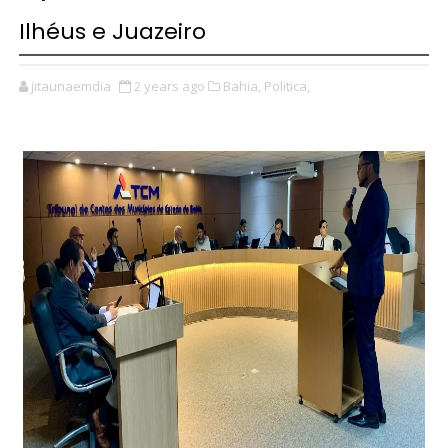
Ilhéus e Juazeiro
jitaunaemdia
2 years ago
Bahia,
Politica,