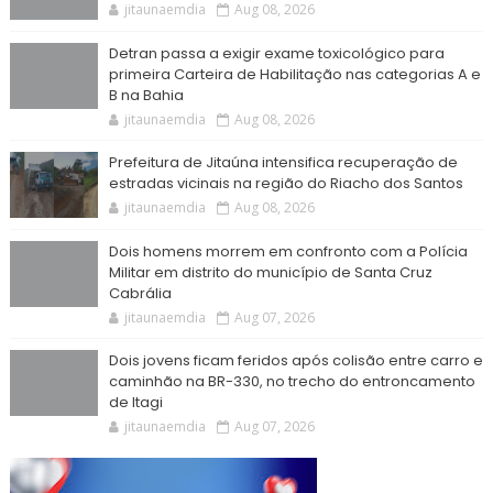
jitaunaemdia
Aug 08, 2026
Detran passa a exigir exame toxicológico para
primeira Carteira de Habilitação nas categorias A e
B na Bahia
jitaunaemdia
Aug 08, 2026
Prefeitura de Jitaúna intensifica recuperação de
estradas vicinais na região do Riacho dos Santos
jitaunaemdia
Aug 08, 2026
Dois homens morrem em confronto com a Polícia
Militar em distrito do município de Santa Cruz
Cabrália
jitaunaemdia
Aug 07, 2026
Dois jovens ficam feridos após colisão entre carro e
caminhão na BR-330, no trecho do entroncamento
de Itagi
jitaunaemdia
Aug 07, 2026