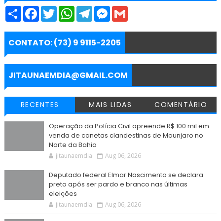
S
F
T
W
T
M
G
h
a
w
h
e
e
m
a
c
i
a
l
s
a
r
e
t
t
e
s
i
e
b
t
s
g
e
l
CONTATO: (73) 9 9115-2205
o
e
A
r
n
o
r
p
a
g
k
p
m
e
r
JITAUNAEMDIA@GMAIL.COM
RECENTES
MAIS LIDAS
COMENTÁRIO
Operação da Polícia Civil apreende R$ 100 mil em
venda de canetas clandestinas de Mounjaro no
Norte da Bahia
jitaunaemdia
Aug 06, 2026
Deputado federal Elmar Nascimento se declara
preto após ser pardo e branco nas últimas
eleições
jitaunaemdia
Aug 06, 2026