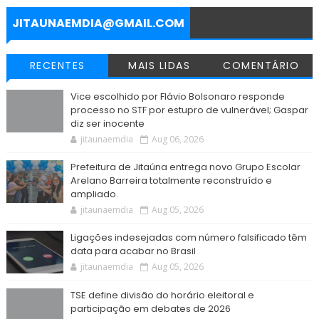
k
p
m
e
r
JITAUNAEMDIA@GMAIL.COM
RECENTES
MAIS LIDAS
COMENTÁRIO
Vice escolhido por Flávio Bolsonaro responde
processo no STF por estupro de vulnerável; Gaspar
diz ser inocente
jitaunaemdia
Aug 06, 2026
Prefeitura de Jitaúna entrega novo Grupo Escolar
Arelano Barreira totalmente reconstruído e
ampliado.
jitaunaemdia
Aug 05, 2026
Ligações indesejadas com número falsificado têm
data para acabar no Brasil
jitaunaemdia
Aug 05, 2026
TSE define divisão do horário eleitoral e
participação em debates de 2026