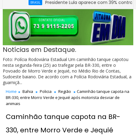
Presidente Lula aparece com 39% contra 30% de F
BRASIL
Prefeitura de Jitaúna entrega novo Grupo Escol
EDUCAÇÃO
Notícias em Destaque.
Foto: Polícia Rodoviária Estadual Um caminhão tanque capotou
nesta segunda-feira (25) ao trafegar pela BR-330, entre o
Povoado de Morro Verde e Jequié, no Médio Rio de Contas,
Sudoeste baiano. De acordo com a Polícia Rodoviária Estadual, a
guarniçã...
Home
Bahia
Policia
Região
Caminhão tanque capota na
BR-330, entre Morro Verde e Jequié após motorista desviar de
animais
Caminhão tanque capota na BR-
330, entre Morro Verde e Jequié