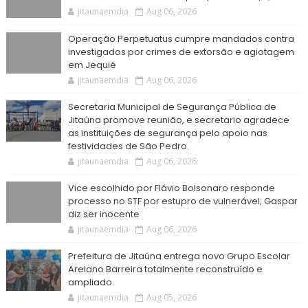
jitaunaemdia
Aug 06, 2026
Operação Perpetuatus cumpre mandados contra
investigados por crimes de extorsão e agiotagem
em Jequié
jitaunaemdia
Aug 06, 2026
Secretaria Municipal de Segurança Pública de
Jitaúna promove reunião, e secretario agradece
as instituições de segurança pelo apoio nas
festividades de São Pedro.
jitaunaemdia
Aug 06, 2026
Vice escolhido por Flávio Bolsonaro responde
processo no STF por estupro de vulnerável; Gaspar
diz ser inocente
jitaunaemdia
Aug 06, 2026
Prefeitura de Jitaúna entrega novo Grupo Escolar
Arelano Barreira totalmente reconstruído e
ampliado.
jitaunaemdia
Aug 05, 2026