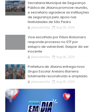
Secretaria Municipal de Segurança
Pública de Jitaúna promove reunião,
e secretario agradece as instituições
de segurança pelo apoio nas
festividades de São Pedro.
jitaunaemdia
Aug 06, 2026
Vice escolhido por Flávio Bolsonaro
responde processo no STF por
estupro de vulnerável; Gaspar diz ser
inocente
jitaunaemdia
Aug 06, 2026
Prefeitura de Jitaúna entrega novo
Grupo Escolar Arelano Barreira
totalmente reconstruído e ampliado.
jitaunaemdia
Aug 05, 2026