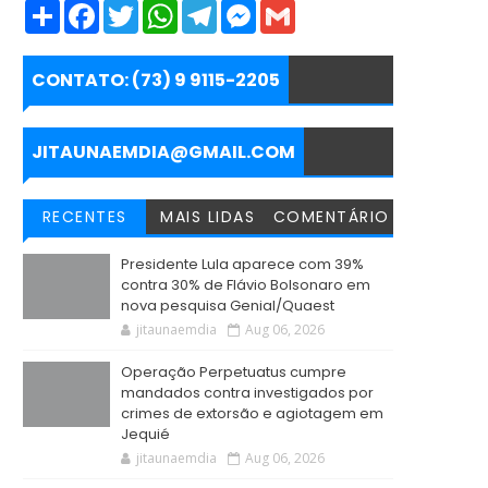
S
F
T
W
T
M
G
h
a
w
h
e
e
m
a
c
i
a
l
s
a
r
e
t
t
e
s
i
e
b
t
s
g
e
l
CONTATO: (73) 9 9115-2205
o
e
A
r
n
o
r
p
a
g
k
p
m
e
r
JITAUNAEMDIA@GMAIL.COM
RECENTES
MAIS LIDAS
COMENTÁRIO
Presidente Lula aparece com 39%
contra 30% de Flávio Bolsonaro em
nova pesquisa Genial/Quaest
jitaunaemdia
Aug 06, 2026
Operação Perpetuatus cumpre
mandados contra investigados por
crimes de extorsão e agiotagem em
Jequié
jitaunaemdia
Aug 06, 2026