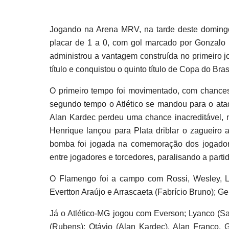
Jogando na Arena MRV, na tarde deste domingo 
placar de 1 a 0, com gol marcado por Gonzalo 
administrou a vantagem construída no primeiro j
título e conquistou o quinto título de Copa do Brasi
O primeiro tempo foi movimentado, com chances
segundo tempo o Atlético se mandou para o ataq
Alan Kardec perdeu uma chance inacreditável, 
Henrique lançou para Plata driblar o zagueiro 
bomba foi jogada na comemoração dos jogado
entre jogadores e torcedores, paralisando a parti
O Flamengo foi a campo com Rossi, Wesley, Léo
Evertton Araújo e Arrascaeta (Fabrício Bruno); Ge
Já o Atlético-MG jogou com Everson; Lyanco (Sar
(Rubens); Otávio (Alan Kardec), Alan Franco, 