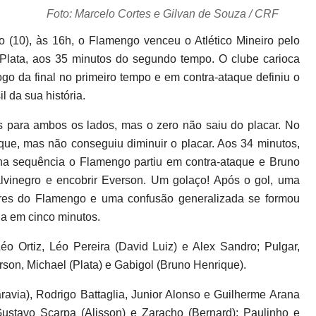
Foto: Marcelo Cortes e Gilvan de Souza / CRF
(10), às 16h, o Flamengo venceu o Atlético Mineiro pelo
Plata, aos 35 minutos do segundo tempo. O clube carioca
ogo da final no primeiro tempo e em contra-ataque definiu o
l da sua história.
 para ambos os lados, mas o zero não saiu do placar. No
ue, mas não conseguiu diminuir o placar. Aos 34 minutos,
na sequência o Flamengo partiu em contra-ataque e Bruno
alvinegro e encobrir Everson. Um golaço! Após o gol, uma
res do Flamengo e uma confusão generalizada se formou
da em cinco minutos.
 Ortiz, Léo Pereira (David Luiz) e Alex Sandro; Pulgar,
rson, Michael (Plata) e Gabigol (Bruno Henrique).
avia), Rodrigo Battaglia, Junior Alonso e Guilherme Arana
Gustavo Scarpa (Alisson) e Zaracho (Bernard); Paulinho e