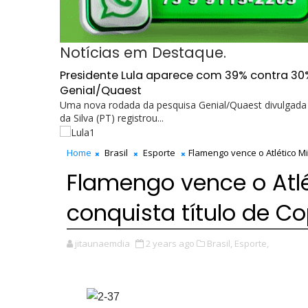
Notícias em Destaque.
Presidente Lula aparece com 39% contra 30
Genial/Quaest
Uma nova rodada da pesquisa Genial/Quaest divulgada n
da Silva (PT) registrou...
Home
Brasil
Esporte
Flamengo vence o Atlético Min
Flamengo vence o Atlét
conquista título de Co
jitaunaemdia
2 years ago
Brasil,
Esporte,