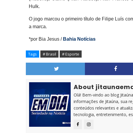
Hulk.
O jogo marcou o primeiro título de Filipe Luís co
a marca.
*por Bia Jesus /
Bahia Notícias
Tags
# Brasil
# Esporte
About jitaunaem
Olá! Bem-vindo ao blog Jitaúna 
informações de Jitaúna, sua r
conteúdos relevantes e atuali
tecnologia, entretenimento, es