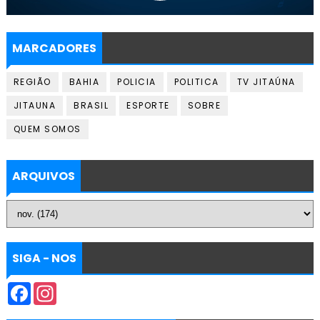
MARCADORES
REGIÃO
BAHIA
POLICIA
POLITICA
TV JITAÚNA
JITAUNA
BRASIL
ESPORTE
SOBRE
QUEM SOMOS
ARQUIVOS
SIGA - NOS
F
I
a
n
c
s