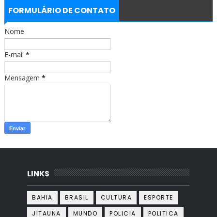
e
t
b
a
FORMULÁRIO DE CONTATO
o
g
o
r
Nome
k
a
m
E-mail
*
Mensagem
*
LINKS
BAHIA
BRASIL
CULTURA
ESPORTE
JITAUNA
MUNDO
POLICIA
POLITICA