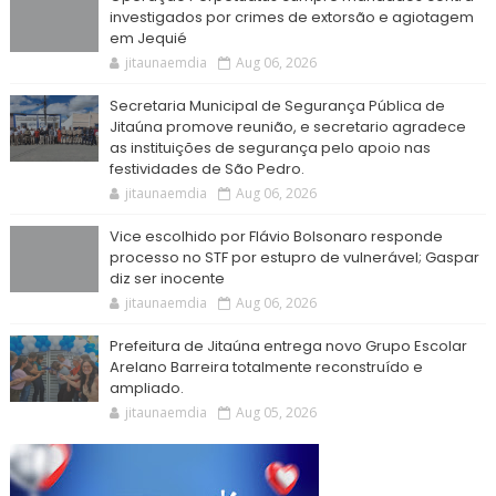
investigados por crimes de extorsão e agiotagem
em Jequié
jitaunaemdia
Aug 06, 2026
Secretaria Municipal de Segurança Pública de
Jitaúna promove reunião, e secretario agradece
as instituições de segurança pelo apoio nas
festividades de São Pedro.
jitaunaemdia
Aug 06, 2026
Vice escolhido por Flávio Bolsonaro responde
processo no STF por estupro de vulnerável; Gaspar
diz ser inocente
jitaunaemdia
Aug 06, 2026
Prefeitura de Jitaúna entrega novo Grupo Escolar
Arelano Barreira totalmente reconstruído e
ampliado.
jitaunaemdia
Aug 05, 2026