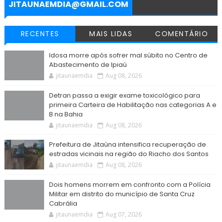
r
JITAUNAEMDIA@GMAIL.COM
RECENTES
MAIS LIDAS
COMENTÁRIO
Idosa morre após sofrer mal súbito no Centro de
Abastecimento de Ipiaú
jitaunaemdia
Aug 08, 2026
Detran passa a exigir exame toxicológico para
primeira Carteira de Habilitação nas categorias A e
B na Bahia
jitaunaemdia
Aug 08, 2026
Prefeitura de Jitaúna intensifica recuperação de
estradas vicinais na região do Riacho dos Santos
jitaunaemdia
Aug 08, 2026
Dois homens morrem em confronto com a Polícia
Militar em distrito do município de Santa Cruz
Cabrália
jitaunaemdia
Aug 07, 2026