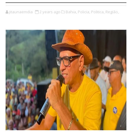
jitaunaemdia
2 years ago
Bahia,
Policia,
Politica,
Região,