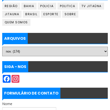
REGIÃO
BAHIA
POLICIA
POLITICA
TV JITAÚNA
JITAUNA
BRASIL
ESPORTE
SOBRE
QUEM SOMOS
ARQUIVOS
SIGA - NOS
F
I
a
n
c
s
e
t
b
a
FORMULÁRIO DE CONTATO
o
g
o
r
Nome
k
a
m