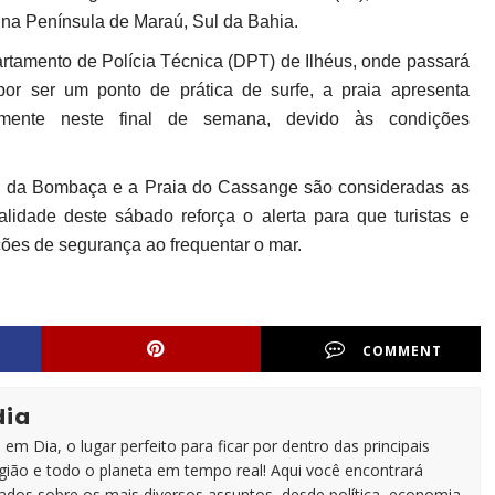
 na Península de Maraú, Sul da Bahia.
rtamento de Polícia Técnica (DPT) de Ilhéus, onde passará
por ser um ponto de prática de surfe, a praia apresenta
lmente neste final de semana, devido às condições
ia da Bombaça e a Praia do Cassange são consideradas as
alidade deste sábado reforça o alerta para que turistas e
ções de segurança ao frequentar o mar.
COMMENT
dia
em Dia, o lugar perfeito para ficar por dentro das principais
egião e todo o planeta em tempo real! Aqui você encontrará
zados sobre os mais diversos assuntos, desde política, economia,