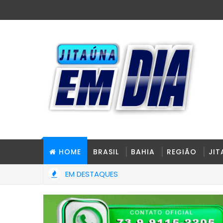
HOME
BRASIL
BAHIA
REGIÃO
JI
EM DESTAQUES
ame toxicológico passa a ser obrigatório para 1ª Carteira Nacion