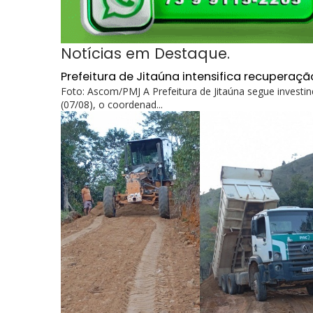
Notícias em Destaque.
Prefeitura de Jitaúna intensifica recuperaçã
Foto: Ascom/PMJ A Prefeitura de Jitaúna segue investind
(07/08), o coordenad...