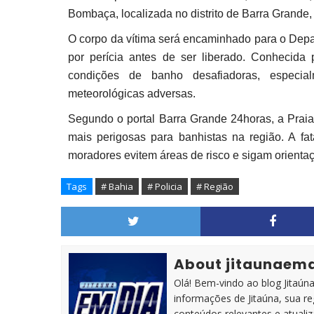
Bombaça, localizada no distrito de Barra Grande,
O corpo da vítima será encaminhado para o Depa
por perícia antes de ser liberado. Conhecida 
condições de banho desafiadoras, especia
meteorológicas adversas.
Segundo o portal Barra Grande 24horas, a Pra
mais perigosas para banhistas na região. A fat
moradores evitem áreas de risco e sigam orienta
Tags
# Bahia
# Policia
# Região
About jitaunaem
Olá! Bem-vindo ao blog Jitaúna 
informações de Jitaúna, sua r
conteúdos relevantes e atuali