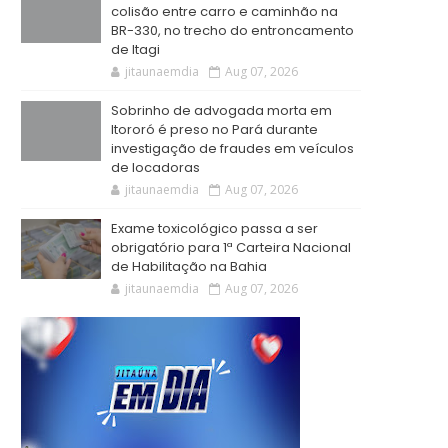
colisão entre carro e caminhão na
BR-330, no trecho do entroncamento
de Itagi
jitaunaemdia
Aug 07, 2026
Sobrinho de advogada morta em
Itororó é preso no Pará durante
investigação de fraudes em veículos
de locadoras
jitaunaemdia
Aug 07, 2026
Exame toxicológico passa a ser
obrigatório para 1ª Carteira Nacional
de Habilitação na Bahia
jitaunaemdia
Aug 07, 2026