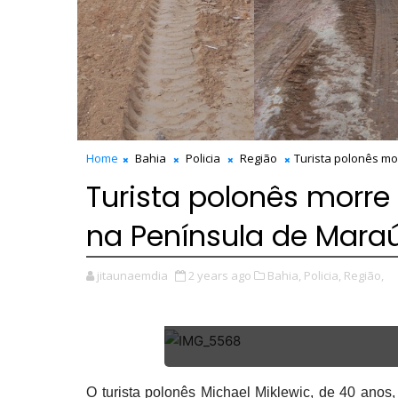
Home
Bahia
Policia
Região
Turista polonês m
Turista polonês morr
na Península de Mara
jitaunaemdia
2 years ago
Bahia,
Policia,
Região,
O turista polonês Michael Miklewic, de 40 anos