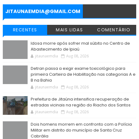
k
p
m
e
r
JITAUNAEMDIA@GMAIL.COM
RECENTES
MAIS LIDAS
COMENTÁRIO
Idosa morre após sofrer mal súbito no Centro de
Abastecimento de Ipiaú
jitaunaemdia
Aug 08, 2026
Detran passa a exigir exame toxicológico para
primeira Carteira de Habilitação nas categorias A e
B na Bahia
jitaunaemdia
Aug 08, 2026
Prefeitura de Jitaúna intensifica recuperação de
estradas vicinais na região do Riacho dos Santos
jitaunaemdia
Aug 08, 2026
Dois homens morrem em confronto com a Polícia
Militar em distrito do município de Santa Cruz
Cabrália