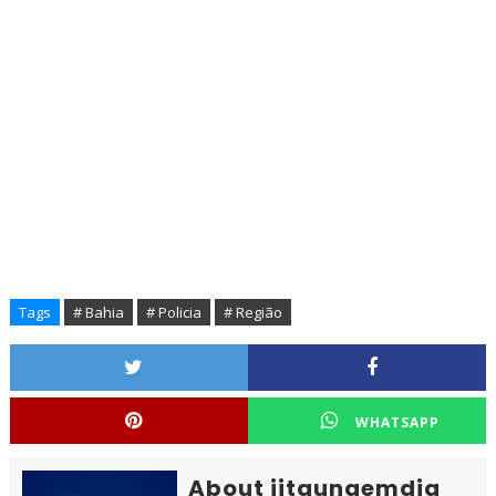
Tags
# Bahia
# Policia
# Região
WHATSAPP
About jitaunaemdia