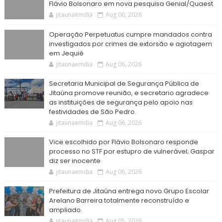
Flávio Bolsonaro em nova pesquisa Genial/Quaest
jitaunaemdia
Aug 06, 2026
Operação Perpetuatus cumpre mandados contra
investigados por crimes de extorsão e agiotagem
em Jequié
jitaunaemdia
Aug 06, 2026
Secretaria Municipal de Segurança Pública de
Jitaúna promove reunião, e secretario agradece
as instituições de segurança pelo apoio nas
festividades de São Pedro.
jitaunaemdia
Aug 06, 2026
Vice escolhido por Flávio Bolsonaro responde
processo no STF por estupro de vulnerável; Gaspar
diz ser inocente
jitaunaemdia
Aug 06, 2026
Prefeitura de Jitaúna entrega novo Grupo Escolar
Arelano Barreira totalmente reconstruído e
ampliado.
jitaunaemdia
Aug 05, 2026