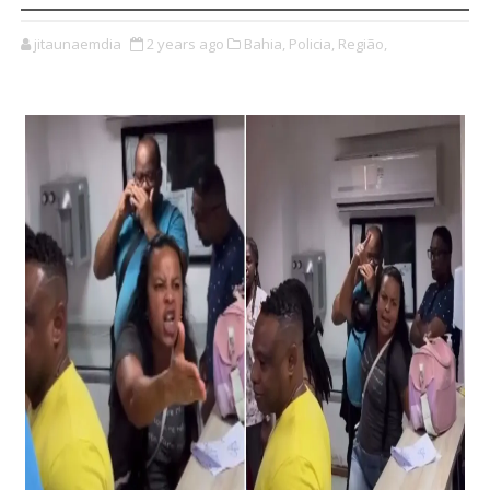
jitaunaemdia
2 years ago
Bahia,
Policia,
Região,