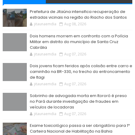
Prefeitura de Jitaúna intensifica recuperação de
estradas vicinais na região do Riacho dos Santos
jitaunaemdia
Aug 08, 2026
Dois homens morrem em confronto com a Polícia
Militar em distrito do município de Santa Cruz
Cabrália
jitaunaemdia
Aug 07, 2026
Dois jovens ficam feridos após colisão entre carro e
caminhão na BR-330, no trecho do entroncamento
de Itagi
jitaunaemdia
Aug 07, 2026
Sobrinho de advogada morta em Itororó é preso
no Pará durante investigação de fraudes em
veículos de locadoras
jitaunaemdia
Aug 07, 2026
Exame toxicológico passa a ser obrigatório para 1ª
Carteira Nacional de Habilitação na Bahia