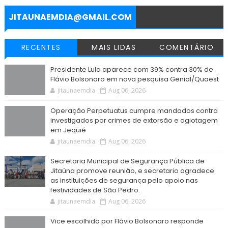
k
p
m
e
r
JITAUNAEMDIA@GMAIL.COM
RECENTES
MAIS LIDAS
COMENTÁRIO
Presidente Lula aparece com 39% contra 30% de
Flávio Bolsonaro em nova pesquisa Genial/Quaest
jitaunaemdia
Aug 06, 2026
Operação Perpetuatus cumpre mandados contra
investigados por crimes de extorsão e agiotagem
em Jequié
jitaunaemdia
Aug 06, 2026
Secretaria Municipal de Segurança Pública de
Jitaúna promove reunião, e secretario agradece
as instituições de segurança pelo apoio nas
festividades de São Pedro.
jitaunaemdia
Aug 06, 2026
Vice escolhido por Flávio Bolsonaro responde