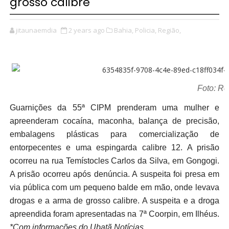
grosso calibre
jitaunaemdia
2 years ago
Bahia,
Policia,
Região,
Foto: Re
Guarnições da 55ª CIPM prenderam uma mulher e
apreenderam cocaína, maconha, balança de precisão,
embalagens plásticas para comercialização de
entorpecentes e uma espingarda calibre 12. A prisão
ocorreu na rua Temístocles Carlos da Silva, em Gongogi.
A prisão ocorreu após denúncia. A suspeita foi presa em
via pública com um pequeno balde em mão, onde levava
drogas e a arma de grosso calibre. A suspeita e a droga
apreendida foram apresentadas na 7ª Coorpin, em Ilhéus.
*Com informações do Ubatã Notícias