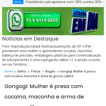
Presidente Lula aparece com 39% contra 30% de Flávio 
BRASIL
Prefeitura de Jitaúna entrega novo Grupo Escolar Are
EDUCAÇÃO
Notícias em Destaque.
Foto: Reprodução/Ubatã NotíciasGuarnições da 55ª CIPM
prenderam uma mulher e apreenderam cocaína, maconha,
balança de precisão, embalagens plásticas para comercialização
de entorpecentes e uma espingarda calibre 12. A prisão ocorreu
na rua Temístoc...
Home
Bahia
Policia
Região
Gongogi: Mulher é presa
com cocaína, maconha e arma de grosso calibre
Gongogi: Mulher é presa com
cocaína, maconha e arma de