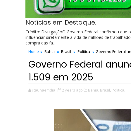
Notícias em Destaque.
Crédito: DivulgaçãoO Governo Federal confirmou que o
influenciar diretamente a vida de milhões de trabalhad
compra das fa...
Home
Bahia
Brasil
Politica
Governo Federal an
Governo Federal anunc
1.509 em 2025
jitaunaemdia
2 years ago
Bahia,
Brasil,
Politica,