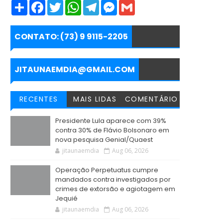
S
F
T
W
T
M
G
h
a
w
h
e
e
m
a
c
i
a
l
s
a
r
e
t
t
e
s
i
e
b
t
s
g
e
l
CONTATO: (73) 9 9115-2205
o
e
A
r
n
o
r
p
a
g
k
p
m
e
r
JITAUNAEMDIA@GMAIL.COM
RECENTES
MAIS LIDAS
COMENTÁRIO
Presidente Lula aparece com 39%
contra 30% de Flávio Bolsonaro em
nova pesquisa Genial/Quaest
jitaunaemdia
Aug 06, 2026
Operação Perpetuatus cumpre
mandados contra investigados por
crimes de extorsão e agiotagem em
Jequié
jitaunaemdia
Aug 06, 2026