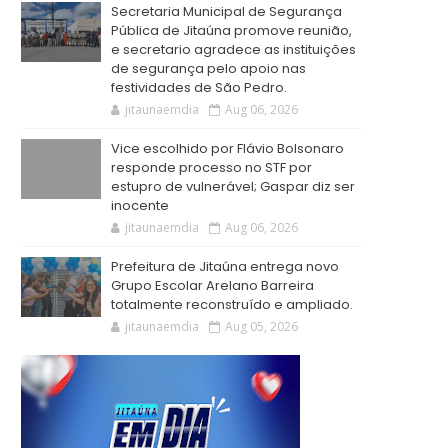
Secretaria Municipal de Segurança
Pública de Jitaúna promove reunião,
e secretario agradece as instituições
de segurança pelo apoio nas
festividades de São Pedro.
jitaunaemdia
Aug 06, 2026
Vice escolhido por Flávio Bolsonaro
responde processo no STF por
estupro de vulnerável; Gaspar diz ser
inocente
jitaunaemdia
Aug 06, 2026
Prefeitura de Jitaúna entrega novo
Grupo Escolar Arelano Barreira
totalmente reconstruído e ampliado.
jitaunaemdia
Aug 05, 2026