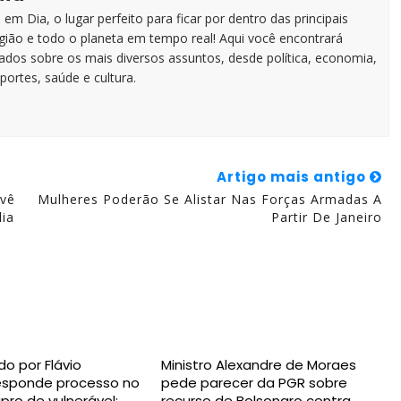
em Dia, o lugar perfeito para ficar por dentro das principais
egião e todo o planeta em tempo real! Aqui você encontrará
zados sobre os mais diversos assuntos, desde política, economia,
portes, saúde e cultura.
Artigo mais antigo
evê
Mulheres Poderão Se Alistar Nas Forças Armadas A
ia
Partir De Janeiro
do por Flávio
Ministro Alexandre de Moraes
responde processo no
pede parecer da PGR sobre
pro de vulnerável;
recurso de Bolsonaro contra