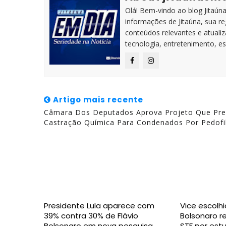
Olá! Bem-vindo ao blog Jitaúna 
informações de Jitaúna, sua r
conteúdos relevantes e atuali
tecnologia, entretenimento, es
Artigo mais recente
Câmara Dos Deputados Aprova Projeto Que Pr
Castração Química Para Condenados Por Pedofil
Presidente Lula aparece com
Vice escolhi
39% contra 30% de Flávio
Bolsonaro 
Bolsonaro em nova pesquisa
STF por estu