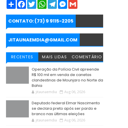
S
F
T
W
T
M
G
h
a
w
h
e
e
m
a
c
i
a
l
s
a
r
e
t
t
e
s
i
e
b
t
s
g
e
l
CONTATO: (73) 9 9115-2205
o
e
A
r
n
o
r
p
a
g
k
p
m
e
r
JITAUNAEMDIA@GMAIL.COM
RECENTES
MAIS LIDAS
COMENTÁRIO
Operação da Polícia Civil apreende
R$ 100 mil em venda de canetas
clandestinas de Mounjaro no Norte da
Bahia
jitaunaemdia
Aug 06, 2026
Deputado federal Elmar Nascimento
se declara preto após ser pardo e
branco nas últimas eleições
jitaunaemdia
Aug 06, 2026