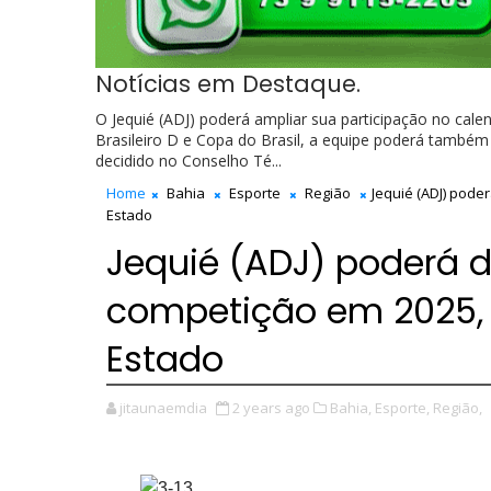
Notícias em Destaque.
O Jequié (ADJ) poderá ampliar sua participação no ca
Brasileiro D e Copa do Brasil, a equipe poderá também
decidido no Conselho Té...
Home
Bahia
Esporte
Região
Jequié (ADJ) pod
Estado
Jequié (ADJ) poderá 
competição em 2025,
Estado
jitaunaemdia
2 years ago
Bahia,
Esporte,
Região,