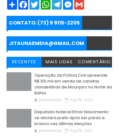
S
F
T
W
T
M
G
h
a
w
h
e
e
m
a
c
i
a
l
s
a
r
e
t
t
e
s
i
e
b
t
s
g
e
l
CONTATO: (73) 9 9115-2205
o
e
A
r
n
o
r
p
a
g
k
p
m
e
r
JITAUNAEMDIA@GMAIL.COM
RECENTES
MAIS LIDAS
COMENTÁRIO
Operação da Polícia Civil apreende
R$ 100 mil em venda de canetas
clandestinas de Mounjaro no Norte da
Bahia
jitaunaemdia
Aug 06, 2026
Deputado federal Elmar Nascimento
se declara preto após ser pardo e
branco nas últimas eleições
jitaunaemdia
Aug 06, 2026