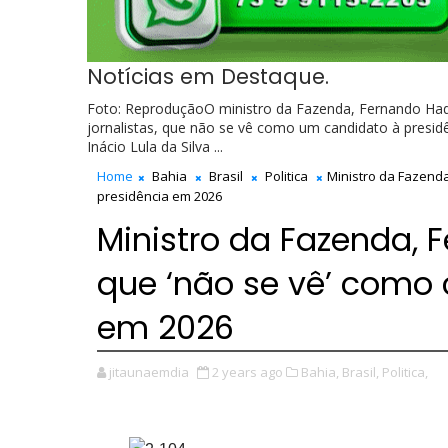
Notícias em Destaque.
Foto: ReproduçãoO ministro da Fazenda, Fernando Had
jornalistas, que não se vê como um candidato à presidê
Inácio Lula da Silva ...
Home
Bahia
Brasil
Politica
Ministro da Fazend
presidência em 2026
Ministro da Fazenda,
que ‘não se vê’ como 
em 2026
jitaunaemdia
2 years ago
Bahia,
Brasil,
Politica,