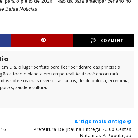
el para o pleito de 2026. ”Não dá para antecipar cenário no
te Bahia Notícias
COMMENT
dia
em Dia, o lugar perfeito para ficar por dentro das principais
egião e todo o planeta em tempo real! Aqui você encontrará
zados sobre os mais diversos assuntos, desde política, economia,
portes, saúde e cultura.
Artigo mais antigo
116
Prefeitura De Jitaúna Entrega 2.500 Cestas
Natalinas A População