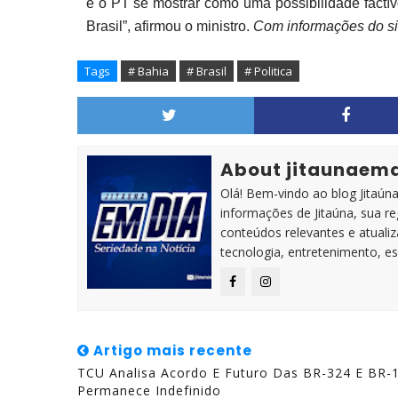
e o PT se mostrar como uma possibilidade factív
Brasil”, afirmou o ministro.
Com informações do si
Tags
# Bahia
# Brasil
# Politica
About jitaunaem
Olá! Bem-vindo ao blog Jitaúna 
informações de Jitaúna, sua r
conteúdos relevantes e atuali
tecnologia, entretenimento, es
Artigo mais recente
TCU Analisa Acordo E Futuro Das BR-324 E BR-
Permanece Indefinido