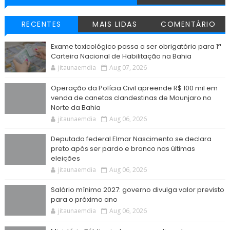
RECENTES
MAIS LIDAS
COMENTÁRIO
Exame toxicológico passa a ser obrigatório para 1ª
Carteira Nacional de Habilitação na Bahia
jitaunaemdia
Aug 07, 2026
Operação da Polícia Civil apreende R$ 100 mil em
venda de canetas clandestinas de Mounjaro no
Norte da Bahia
jitaunaemdia
Aug 06, 2026
Deputado federal Elmar Nascimento se declara
preto após ser pardo e branco nas últimas
eleições
jitaunaemdia
Aug 06, 2026
Salário mínimo 2027: governo divulga valor previsto
para o próximo ano
jitaunaemdia
Aug 06, 2026