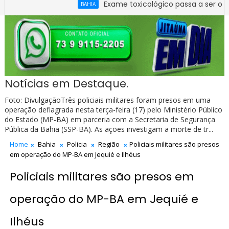
Exame toxicológico passa a ser obrigatório p
BAHIA
ra apurar quadro de pessoal da Câmara de Ibirataia
Notícias em Destaque.
Foto: DivulgaçãoTrês policiais militares foram presos em uma
operação deflagrada nesta terça-feira (17) pelo Ministério Público
do Estado (MP-BA) em parceria com a Secretaria de Segurança
Pública da Bahia (SSP-BA). As ações investigam a morte de tr...
Home
Bahia
Policia
Região
Policiais militares são presos
em operação do MP-BA em Jequié e Ilhéus
Policiais militares são presos em
operação do MP-BA em Jequié e
Ilhéus