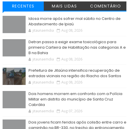
RECENTES
MAIS LIDAS
COMENTÁRIO
Idosa morre após sofrer mal súbito no Centro de
Abastecimento de Ipiaú
jitaunaemdia
Aug 08, 2026
Detran passa a exigir exame toxicológico para
primeira Carteira de Habilitação nas categorias A e
B na Bahia
jitaunaemdia
Aug 08, 2026
Prefeitura de Jitaúna intensifica recuperação de
estradas vicinais na região do Riacho dos Santos
jitaunaemdia
Aug 08, 2026
Dois homens morrem em confronto com a Polícia
Militar em distrito do município de Santa Cruz
Cabrália
jitaunaemdia
Aug 07, 2026
Dois jovens ficam feridos após colisão entre carro e
caminhão na BR-330, no trecho do entroncamento