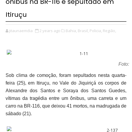
ônibus na BR-116 é sepultado em
Itiruçu
jitaunaemdia
2 years ago
Bahia,
Brasil,
Policia,
Região,
Foto: 
Sob clima de comoção, foram sepultados nesta quarta-
feira (25), em Itiruçu, no Vale do Jiquiriçá os corpos de
Alexandre dos Santos e Soraya dos Santos Guedes,
vítimas da tragédia entre um ônibus, uma carreta e um
carro na BR-116, que deixou 41 mortos, na madrugada de
sábado (21).