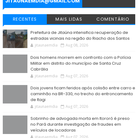
JITAUNAEMDIA@GMAIL.COM
RECENTES
MAIS LIDAS
COMENTÁRIO
Prefeitura de Jitaúna intensifica recuperação de
estradas vicinais na região do Riacho dos Santos
jitaunaemdia
Aug 08, 2026
Dois homens morrem em confronto com a Polícia
Militar em distrito do município de Santa Cruz
Cabrália
jitaunaemdia
Aug 07, 2026
Dois jovens ficam feridos após colisão entre carro e
caminhão na BR-330, no trecho do entroncamento
de Itagi
jitaunaemdia
Aug 07, 2026
Sobrinho de advogada morta em Itororó é preso
no Pará durante investigação de fraudes em
veículos de locadoras
jitaunaemdia
Aug 07, 2026