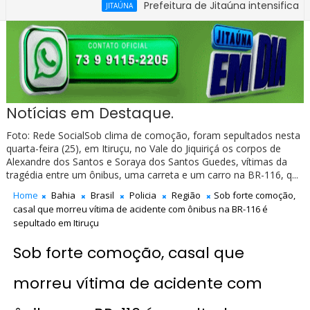
Prefeitura de Jitaúna intensifica recupera
JITAÚNA
ara 1ª Carteira Nacional de Habilitação na Bahia
Notícias em Destaque.
Foto: Rede SocialSob clima de comoção, foram sepultados nesta
quarta-feira (25), em Itiruçu, no Vale do Jiquiriçá os corpos de
Alexandre dos Santos e Soraya dos Santos Guedes, vítimas da
tragédia entre um ônibus, uma carreta e um carro na BR-116, q...
Home
Bahia
Brasil
Policia
Região
Sob forte comoção,
casal que morreu vítima de acidente com ônibus na BR-116 é
sepultado em Itiruçu
Sob forte comoção, casal que
morreu vítima de acidente com