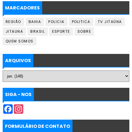
MARCADORES
REGIÃO
BAHIA
POLICIA
POLITICA
TV JITAÚNA
JITAUNA
BRASIL
ESPORTE
SOBRE
QUEM SOMOS
ARQUIVOS
SIGA - NOS
F
I
a
n
c
s
e
t
b
a
FORMULÁRIO DE CONTATO
o
g