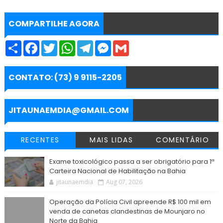
COMPARTILHE AGORA
S
F
T
W
T
M
G
h
a
w
h
e
e
m
a
c
i
a
l
s
a
r
e
t
t
e
s
i
e
b
t
s
g
e
l
CONTATO: (73) 9 9115-2205
o
e
A
r
n
o
r
p
a
g
k
p
m
e
r
JITAUNAEMDIA@GMAIL.COM
RECENTES
MAIS LIDAS
COMENTÁRIO
Exame toxicológico passa a ser obrigatório para 1ª
Carteira Nacional de Habilitação na Bahia
jitaunaemdia
Aug 07, 2026
Operação da Polícia Civil apreende R$ 100 mil em
venda de canetas clandestinas de Mounjaro no
Norte da Bahia