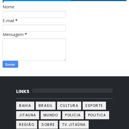
o
r
Nome
k
a
m
E-mail
*
Mensagem
*
LINKS
BAHIA
BRASIL
CULTURA
ESPORTE
JITAUNA
MUNDO
POLICIA
POLITICA
REGIÃO
SOBRE
TV JITAÚNA