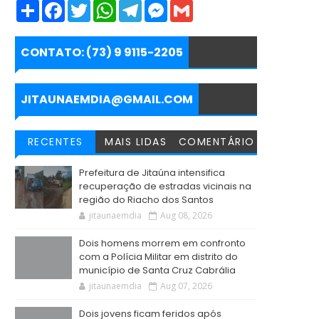
S
F
T
W
T
M
G
h
a
w
h
e
e
m
a
c
i
a
l
s
a
r
e
t
t
e
s
i
e
b
t
s
g
e
l
CONTATO: (73) 9 9115-2205
o
e
A
r
n
o
r
p
a
g
k
p
m
e
r
JITAUNAEMDIA@GMAIL.COM
RECENTES
MAIS LIDAS
COMENTÁRIO
Prefeitura de Jitaúna intensifica
recuperação de estradas vicinais na
região do Riacho dos Santos
jitaunaemdia
Aug 08, 2026
Dois homens morrem em confronto
com a Polícia Militar em distrito do
município de Santa Cruz Cabrália
jitaunaemdia
Aug 07, 2026
Dois jovens ficam feridos após