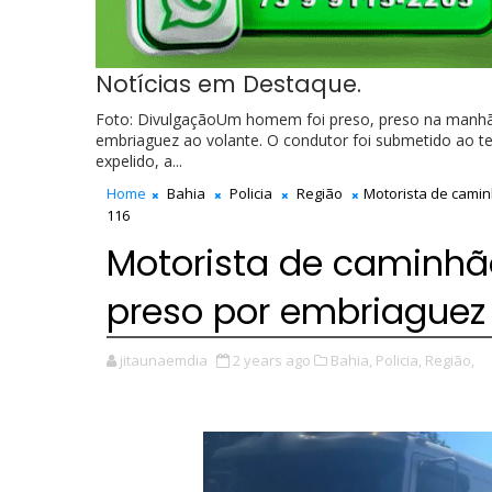
Notícias em Destaque.
Foto: DivulgaçãoUm homem foi preso, preso na manhã des
embriaguez ao volante. O condutor foi submetido ao tes
expelido, a...
Home
Bahia
Policia
Região
Motorista de camin
116
Motorista de caminhã
preso por embriaguez 
jitaunaemdia
2 years ago
Bahia,
Policia,
Região,