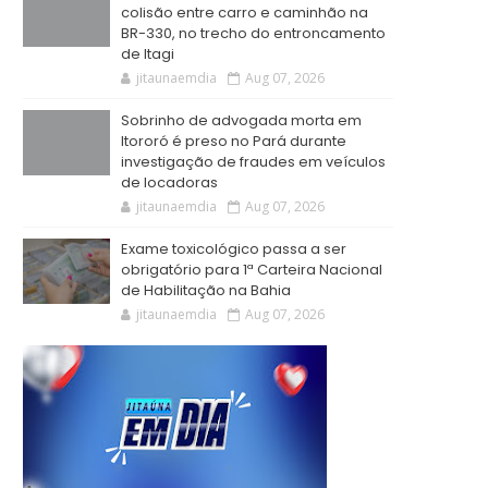
colisão entre carro e caminhão na
BR-330, no trecho do entroncamento
de Itagi
jitaunaemdia
Aug 07, 2026
Sobrinho de advogada morta em
Itororó é preso no Pará durante
investigação de fraudes em veículos
de locadoras
jitaunaemdia
Aug 07, 2026
Exame toxicológico passa a ser
obrigatório para 1ª Carteira Nacional
de Habilitação na Bahia
jitaunaemdia
Aug 07, 2026