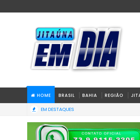
HOME
BRASIL
BAHIA
REGIÃO
JI
EM DESTAQUES
 toxicológico passa a ser obrigatório para 1ª Carteira Nacional 