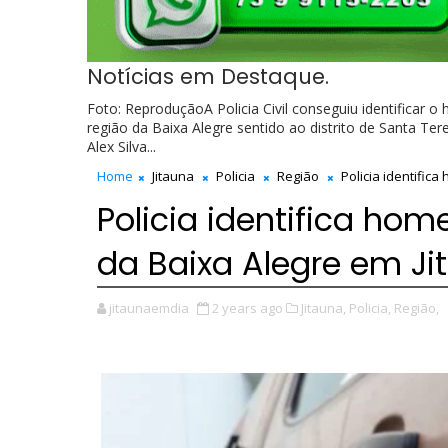
Notícias em Destaque.
Foto: ReproduçãoA Policia Civil conseguiu identificar o
região da Baixa Alegre sentido ao distrito de Santa Ter
Alex Silva...
Home
Jitauna
Policia
Região
Policia identific
Policia identifica ho
da Baixa Alegre em Ji
jitaunaemdia
2 years ago
Jitauna,
Policia,
Região,