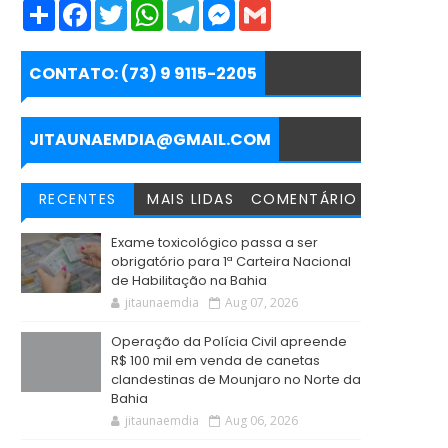
S
F
T
W
T
M
G
h
a
w
h
e
e
m
a
c
i
a
l
s
a
r
e
t
t
e
s
i
e
b
t
s
g
e
l
CONTATO: (73) 9 9115-2205
o
e
A
r
n
o
r
p
a
g
k
p
m
e
r
JITAUNAEMDIA@GMAIL.COM
RECENTES
MAIS LIDAS
COMENTÁRIO
Exame toxicológico passa a ser
obrigatório para 1ª Carteira Nacional
de Habilitação na Bahia
jitaunaemdia
Aug 07, 2026
Operação da Polícia Civil apreende
R$ 100 mil em venda de canetas
clandestinas de Mounjaro no Norte da
Bahia
jitaunaemdia
Aug 06, 2026