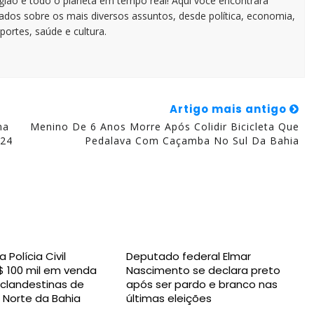
egião e todo o planeta em tempo real! Aqui você encontrará
zados sobre os mais diversos assuntos, desde política, economia,
portes, saúde e cultura.
Artigo mais antigo
na
Menino De 6 Anos Morre Após Colidir Bicicleta Que
24
Pedalava Com Caçamba No Sul Da Bahia
Polícia Civil
Deputado federal Elmar
 100 mil em venda
Nascimento se declara preto
clandestinas de
após ser pardo e branco nas
 Norte da Bahia
últimas eleições