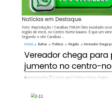
Notícias em Destaque.
Foto: Reprodução / Caraíbas FMUm fato inusitado ocor
região de Irecê, no Centro Norte baiano. É que um v
Segundo o site Caraíbas ...
Home
Bahia
Politica
Região
Vereador chega p
Vereador chega para
jumento no centro-no
jitaunaemdia
2 years ago
Bahia,
Politica,
Região,