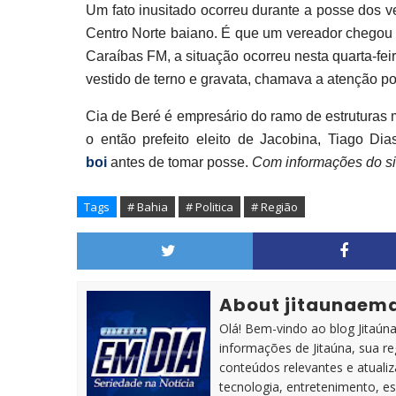
Um fato inusitado ocorreu durante a posse dos v
Centro Norte baiano. É que um vereador chegou
Caraíbas FM, a situação ocorreu nesta quarta-fei
vestido de terno e gravata, chamava a atenção p
Cia de Beré é empresário do ramo de estruturas 
o então prefeito eleito de Jacobina, Tiago Di
boi
antes de tomar posse.
Com informações do s
Tags
# Bahia
# Politica
# Região
About jitaunaem
Olá! Bem-vindo ao blog Jitaúna 
informações de Jitaúna, sua r
conteúdos relevantes e atuali
tecnologia, entretenimento, es