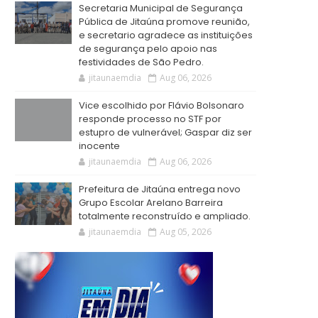
Secretaria Municipal de Segurança
Pública de Jitaúna promove reunião,
e secretario agradece as instituições
de segurança pelo apoio nas
festividades de São Pedro.
jitaunaemdia
Aug 06, 2026
Vice escolhido por Flávio Bolsonaro
responde processo no STF por
estupro de vulnerável; Gaspar diz ser
inocente
jitaunaemdia
Aug 06, 2026
Prefeitura de Jitaúna entrega novo
Grupo Escolar Arelano Barreira
totalmente reconstruído e ampliado.
jitaunaemdia
Aug 05, 2026