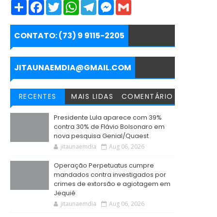
S
F
T
W
T
M
G
h
a
w
h
e
e
m
a
c
i
a
l
s
a
r
e
t
t
e
s
i
e
b
t
s
g
e
l
CONTATO: (73) 9 9115-2205
o
e
A
r
n
o
r
p
a
g
k
p
m
e
r
JITAUNAEMDIA@GMAIL.COM
RECENTES
MAIS LIDAS
COMENTÁRIO
Presidente Lula aparece com 39%
contra 30% de Flávio Bolsonaro em
nova pesquisa Genial/Quaest
jitaunaemdia
Aug 06, 2026
Operação Perpetuatus cumpre
mandados contra investigados por
crimes de extorsão e agiotagem em
Jequié
jitaunaemdia
Aug 06, 2026