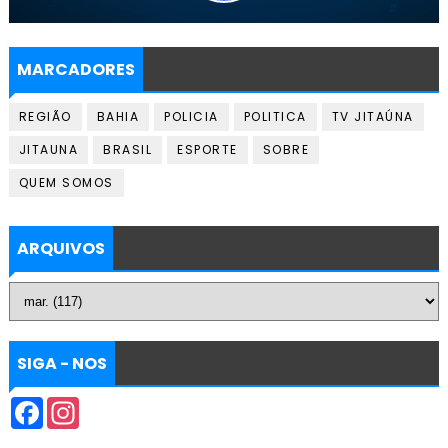
MARCADORES
REGIÃO
BAHIA
POLICIA
POLITICA
TV JITAÚNA
JITAUNA
BRASIL
ESPORTE
SOBRE
QUEM SOMOS
ARQUIVOS
SIGA - NOS
F
I
a
n
c
s