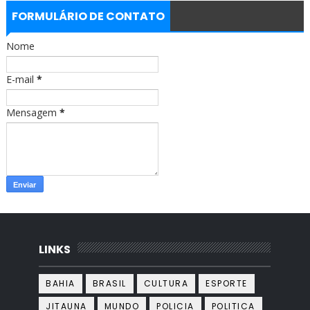
e
t
b
a
FORMULÁRIO DE CONTATO
o
g
o
r
Nome
k
a
m
E-mail
*
Mensagem
*
LINKS
BAHIA
BRASIL
CULTURA
ESPORTE
JITAUNA
MUNDO
POLICIA
POLITICA