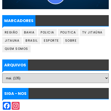
MARCADORES
REGIÃO
BAHIA
POLICIA
POLITICA
TV JITAÚNA
JITAUNA
BRASIL
ESPORTE
SOBRE
QUEM SOMOS
ARQUIVOS
SIGA - NOS
F
I
a
n