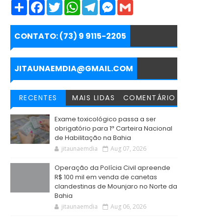
S
F
T
W
T
M
G
h
a
w
h
e
e
m
a
c
i
a
l
s
a
r
e
t
t
e
s
i
e
b
t
s
g
e
l
CONTATO: (73) 9 9115-2205
o
e
A
r
n
o
r
p
a
g
k
p
m
e
r
JITAUNAEMDIA@GMAIL.COM
RECENTES
MAIS LIDAS
COMENTÁRIO
Exame toxicológico passa a ser
obrigatório para 1ª Carteira Nacional
de Habilitação na Bahia
jitaunaemdia
Aug 07, 2026
Operação da Polícia Civil apreende
R$ 100 mil em venda de canetas
clandestinas de Mounjaro no Norte da
Bahia
jitaunaemdia
Aug 06, 2026