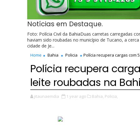
Notícias em Destaque.
Foto: Polícia Civil da BahiaDuas carretas carregadas c
haviam sido roubadas no município de Tucano, a cerca 
cidade de Je...
Home
Bahia
Policia
Polícia recupera cargas com 
Polícia recupera carg
leite roubadas na Bah
jitaunaemdia
1 year ago
Bahia,
Policia,