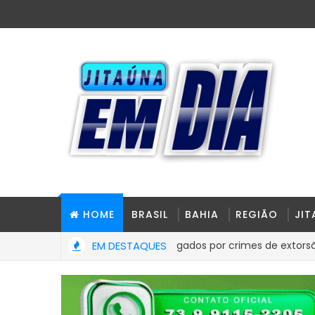
HOME
BRASIL
BAHIA
REGIÃO
JI
mandados contra investigados por crimes de extorsão e agio
EM DESTAQUES