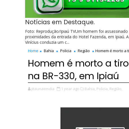
Notícias em Destaque.
Foto: Reprodução/Ipiaú TVUm homem foi assassinado na 
proximidades da entrada do Hotel Fazenda, em Ipiaú. A v
Vinícius conduzia um c...
Home
Bahia
Policia
Região
Homem é morto a ti
Homem é morto a tiros
na BR-330, em Ipiaú
jitaunaemdia
1 year ago
Bahia,
Policia,
Região,