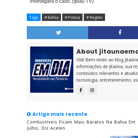
investigará o caso. (Ipiaú TV)
Tags
# Bahia
# Policia
# Região
About jitaunaem
Olá! Bem-vindo ao blog Jitaúna 
informações de Jitaúna, sua r
conteúdos relevantes e atuali
tecnologia, entretenimento, es
Artigo mais recente
Combustíveis Ficam Mais Baratos Na Bahia Em
Julho, Diz Acelen