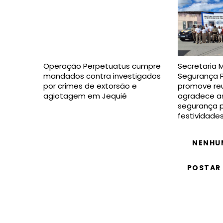
Operação Perpetuatus cumpre
Secretaria 
mandados contra investigados
Segurança P
por crimes de extorsão e
promove reu
agiotagem em Jequié
agradece as
segurança p
festividade
NENHU
POSTAR