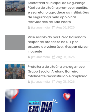
Secretaria Municipal de Segurança
Pública de Jitaúna promove reunião,
e secretario agradece as instituições
de segurança pelo apoio nas
festividades de São Pedro.
jitaunaemdia
Aug 06, 2026
Vice escolhido por Flávio Bolsonaro
responde processo no STF por
estupro de vulnerável; Gaspar diz ser
inocente
jitaunaemdia
Aug 06, 2026
Prefeitura de Jitaúna entrega novo
Grupo Escolar Arelano Barreira
totalmente reconstruído e ampliado.
jitaunaemdia
Aug 05, 2026