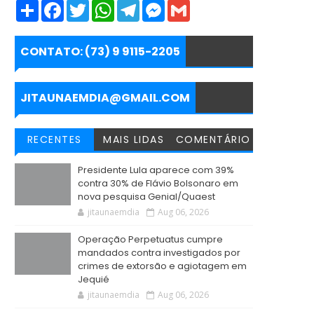
S
F
T
W
T
M
G
h
a
w
h
e
e
m
a
c
i
a
l
s
a
r
e
t
t
e
s
i
e
b
t
s
g
e
l
CONTATO: (73) 9 9115-2205
o
e
A
r
n
o
r
p
a
g
k
p
m
e
r
JITAUNAEMDIA@GMAIL.COM
RECENTES
MAIS LIDAS
COMENTÁRIO
Presidente Lula aparece com 39%
contra 30% de Flávio Bolsonaro em
nova pesquisa Genial/Quaest
jitaunaemdia
Aug 06, 2026
Operação Perpetuatus cumpre
mandados contra investigados por
crimes de extorsão e agiotagem em
Jequié
jitaunaemdia
Aug 06, 2026