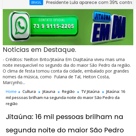
Presidente Lula aparece com 39% contra 30% de Fláv
BRASIL
Prefeitura de Jitaúna entrega novo Grupo Escolar 
EDUCAÇÃO
Notícias em Destaque.
- Créditos: Neilton Brito/Jitaúna Em DiaJitaúna viveu mais uma
noite inesquecível no segundo dia do maior São Pedro da região.
O clima de festa tomou conta da cidade, embalado por grandes
nomes da música, como Fulana de Tal, Heiton Costa,
Marcynho...
Home
Cultura
Jitauna
Região
TV Jitaúna
Jitaúna: 16
mil pessoas brilham na segunda noite do maior São Pedro da
região
Jitaúna: 16 mil pessoas brilham na
segunda noite do maior São Pedro