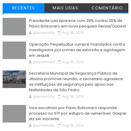
RECENTES
MAIS LIDAS
COMENTÁRIO
Presidente Lula aparece com 39% contra 30% de
Flávio Bolsonaro em nova pesquisa Genial/Quaest
jitaunaemdia
Aug 06, 2026
Operação Perpetuatus cumpre mandados contra
investigados por crimes de extorsão e agiotagem
em Jequié
jitaunaemdia
Aug 06, 2026
Secretaria Municipal de Segurança Pública de
Jitaúna promove reunião, e secretario agradece
as instituições de segurança pelo apoio nas
festividades de São Pedro.
jitaunaemdia
Aug 06, 2026
Vice escolhido por Flávio Bolsonaro responde
processo no STF por estupro de vulnerável; Gaspar
diz ser inocente
jitaunaemdia
Aug 06, 2026