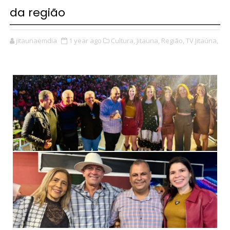
da região
jitaunaemdia
1 year ago
Cultura,
Jitauna,
Região,
TV Jitaúna,