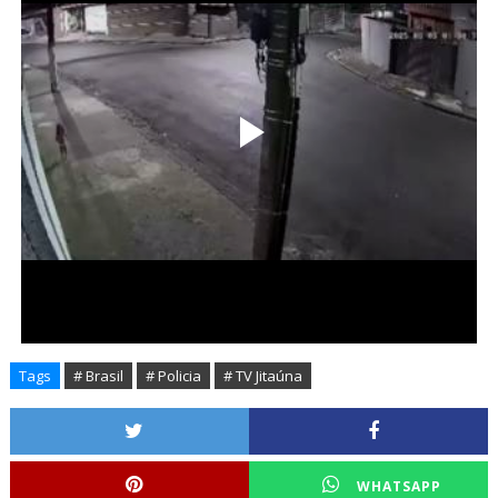
Tags
# Brasil
# Policia
# TV Jitaúna
WHATSAPP