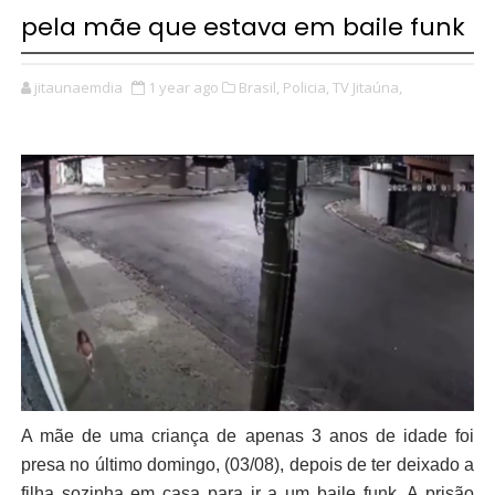
pela mãe que estava em baile funk
jitaunaemdia
1 year ago
Brasil,
Policia,
TV Jitaúna,
A mãe de uma criança de apenas 3 anos de idade foi
presa no último domingo, (03/08), depois de ter deixado a
filha sozinha em casa para ir a um baile funk. A prisão