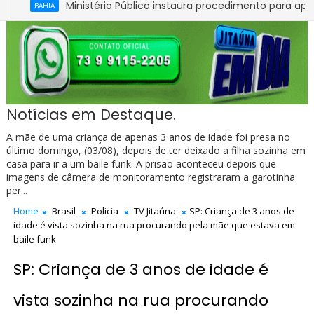
Ministério Público instaura procedimento para apurar quadro
A
Salário mínimo 2027: governo divulga valor previsto para o 
A
Notícias em Destaque.
A mãe de uma criança de apenas 3 anos de idade foi presa no
último domingo, (03/08), depois de ter deixado a filha sozinha em
casa para ir a um baile funk. A prisão aconteceu depois que
imagens de câmera de monitoramento registraram a garotinha
per...
Home
Brasil
Policia
TV Jitaúna
SP: Criança de 3 anos de
idade é vista sozinha na rua procurando pela mãe que estava em
baile funk
SP: Criança de 3 anos de idade é
vista sozinha na rua procurando