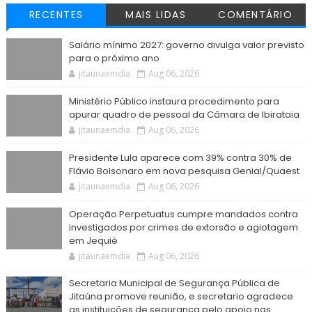
RECENTES
MAIS LIDAS
COMENTÁRIO
Salário mínimo 2027: governo divulga valor previsto
para o próximo ano
jitaunaemdia
Aug 06, 2026
Ministério Público instaura procedimento para
apurar quadro de pessoal da Câmara de Ibirataia
jitaunaemdia
Aug 06, 2026
Presidente Lula aparece com 39% contra 30% de
Flávio Bolsonaro em nova pesquisa Genial/Quaest
jitaunaemdia
Aug 06, 2026
Operação Perpetuatus cumpre mandados contra
investigados por crimes de extorsão e agiotagem
em Jequié
jitaunaemdia
Aug 06, 2026
Secretaria Municipal de Segurança Pública de
Jitaúna promove reunião, e secretario agradece
as instituições de segurança pelo apoio nas