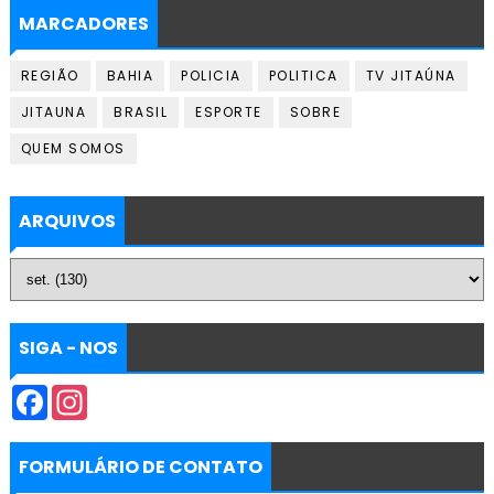
MARCADORES
REGIÃO
BAHIA
POLICIA
POLITICA
TV JITAÚNA
JITAUNA
BRASIL
ESPORTE
SOBRE
QUEM SOMOS
ARQUIVOS
SIGA - NOS
F
I
a
n
c
s
e
t
b
a
FORMULÁRIO DE CONTATO
o
g