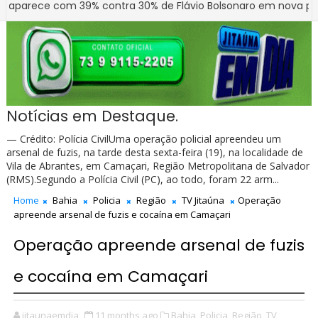
ece com 39% contra 30% de Flávio Bolsonaro em nova pesquisa 
úna entrega novo Grupo Escolar Arelano Barreira totalmente rec
Notícias em Destaque.
— Crédito: Polícia CivilUma operação policial apreendeu um
arsenal de fuzis, na tarde desta sexta-feira (19), na localidade de
Vila de Abrantes, em Camaçari, Região Metropolitana de Salvador
(RMS).Segundo a Polícia Civil (PC), ao todo, foram 22 arm...
Home
Bahia
Policia
Região
TV Jitaúna
Operação
apreende arsenal de fuzis e cocaína em Camaçari
Operação apreende arsenal de fuzis
e cocaína em Camaçari
jitaunaemdia
11 months ago
Bahia,
Policia,
Região,
TV