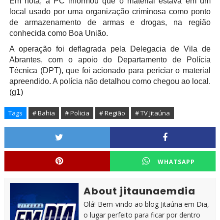
Em nota, a PC informou que o material estava em um
local usado por uma organização criminosa como ponto
de armazenamento de armas e drogas, na região
conhecida como Boa União.
A operação foi deflagrada pela Delegacia de Vila de
Abrantes, com o apoio do Departamento de Polícia
Técnica (DPT), que foi acionado para periciar o material
apreendido. A polícia não detalhou como chegou ao local.
(g1)
Tags
# Bahia
# Policia
# Região
# TV Jitaúna
WHATSAPP
About jitaunaemdia
Olá! Bem-vindo ao blog Jitaúna em Dia,
o lugar perfeito para ficar por dentro