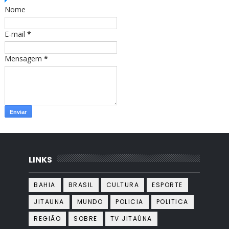
o
r
Nome
k
a
m
E-mail
*
Mensagem
*
LINKS
BAHIA
BRASIL
CULTURA
ESPORTE
JITAUNA
MUNDO
POLICIA
POLITICA
REGIÃO
SOBRE
TV JITAÚNA