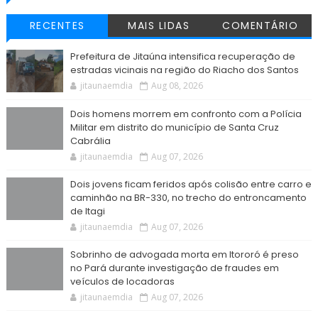
RECENTES
MAIS LIDAS
COMENTÁRIO
Prefeitura de Jitaúna intensifica recuperação de
estradas vicinais na região do Riacho dos Santos
jitaunaemdia
Aug 08, 2026
Dois homens morrem em confronto com a Polícia
Militar em distrito do município de Santa Cruz
Cabrália
jitaunaemdia
Aug 07, 2026
Dois jovens ficam feridos após colisão entre carro e
caminhão na BR-330, no trecho do entroncamento
de Itagi
jitaunaemdia
Aug 07, 2026
Sobrinho de advogada morta em Itororó é preso
no Pará durante investigação de fraudes em
veículos de locadoras
jitaunaemdia
Aug 07, 2026