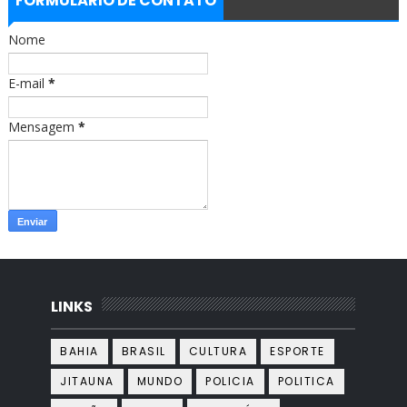
FORMULÁRIO DE CONTATO
o
g
o
r
Nome
k
a
m
E-mail
*
Mensagem
*
LINKS
BAHIA
BRASIL
CULTURA
ESPORTE
JITAUNA
MUNDO
POLICIA
POLITICA