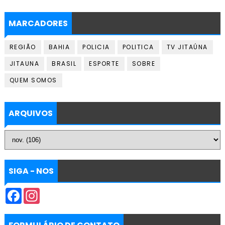
MARCADORES
REGIÃO
BAHIA
POLICIA
POLITICA
TV JITAÚNA
JITAUNA
BRASIL
ESPORTE
SOBRE
QUEM SOMOS
ARQUIVOS
SIGA - NOS
F
I
a
n
c
s
e
t
b
a