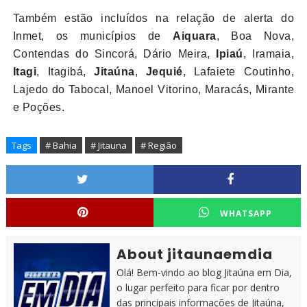
Também estão incluídos na relação de alerta do
Inmet, os municípios de
Aiquara
, Boa Nova,
Contendas do Sincorá, Dário Meira,
Ipiaú
, Iramaia,
Itagi
, Itagibá,
Jitaúna
,
Jequié
, Lafaiete Coutinho,
Lajedo do Tabocal, Manoel Vitorino, Maracás, Mirante
e Poções.
Tags
# Bahia
# Jitauna
# Região
WHATSAPP
About jitaunaemdia
Olá! Bem-vindo ao blog Jitaúna em Dia,
o lugar perfeito para ficar por dentro
das principais informações de Jitaúna,