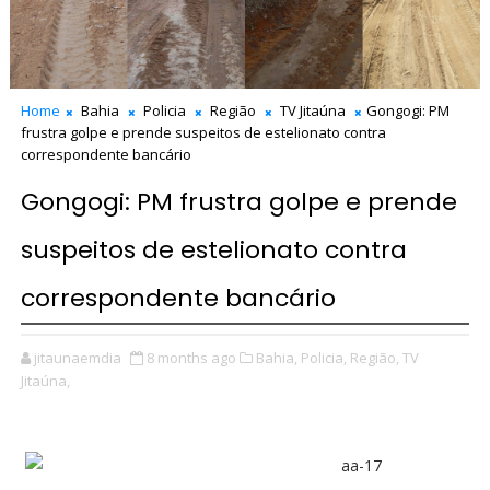
Home
Bahia
Policia
Região
TV Jitaúna
Gongogi: PM
frustra golpe e prende suspeitos de estelionato contra
correspondente bancário
Gongogi: PM frustra golpe e prende
suspeitos de estelionato contra
correspondente bancário
jitaunaemdia
8 months ago
Bahia,
Policia,
Região,
TV
Jitaúna,