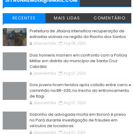
JITAUNAEMDIA@GMAIL.COM
RECENTES
MAIS LIDAS
COMENTÁRIO
Prefeitura de Jitaúna intensifica recuperação de
estradas vicinais na região do Riacho dos Santos
jitaunaemdia
Aug 08, 2026
Dois homens morrem em confronto com a Polícia
Militar em distrito do município de Santa Cruz
Cabrália
jitaunaemdia
Aug 07, 2026
Dois jovens ficam feridos após colisão entre carro e
caminhão na BR-330, no trecho do entroncamento
de Itagi
jitaunaemdia
Aug 07, 2026
Sobrinho de advogada morta em Itororó é preso
no Pará durante investigação de fraudes em
veículos de locadoras
jitaunaemdia
Aug 07, 2026