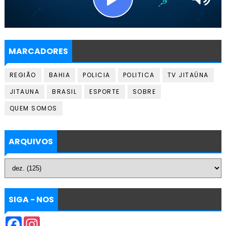
MARCADORES
REGIÃO
BAHIA
POLICIA
POLITICA
TV JITAÚNA
JITAUNA
BRASIL
ESPORTE
SOBRE
QUEM SOMOS
ARQUIVOS
SIGA - NOS
F
I