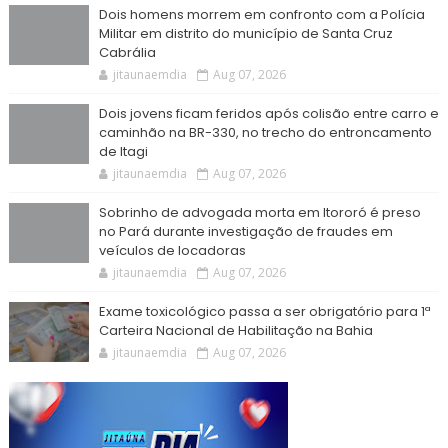
Dois homens morrem em confronto com a Polícia
Militar em distrito do município de Santa Cruz
Cabrália
jitaunaemdia
Aug 07, 2026
Dois jovens ficam feridos após colisão entre carro e
caminhão na BR-330, no trecho do entroncamento
de Itagi
jitaunaemdia
Aug 07, 2026
Sobrinho de advogada morta em Itororó é preso
no Pará durante investigação de fraudes em
veículos de locadoras
jitaunaemdia
Aug 07, 2026
Exame toxicológico passa a ser obrigatório para 1ª
Carteira Nacional de Habilitação na Bahia
jitaunaemdia
Aug 07, 2026